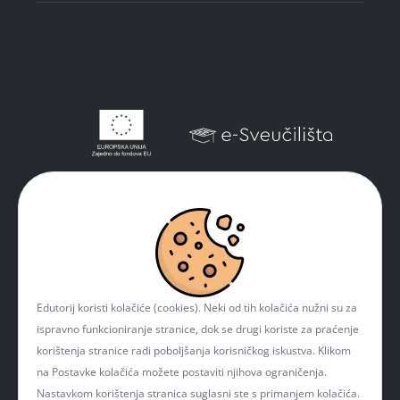
Edutorij koristi kolačiće (cookies). Neki od tih kolačića nužni su za
ispravno funkcioniranje stranice, dok se drugi koriste za praćenje
korištenja stranice radi poboljšanja korisničkog iskustva. Klikom
na Postavke kolačića možete postaviti njihova ograničenja.
Nastavkom korištenja stranica suglasni ste s primanjem kolačića.