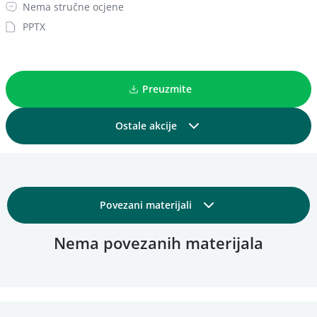
Nema stručne ocjene
PPTX
Preuzmite
Ostale akcije
Podijelite
Povezani materijali
Dodajte u kolekciju
Nema povezanih materijala
Osnovni detalji
Dodajte u favorite
Obrazovni i tehnički detalji
Pregled materijala