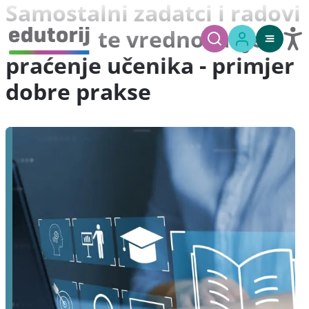
Samostalni zadatci i radovi
učenika te vrednovanje i
praćenje učenika - primjer
dobre prakse