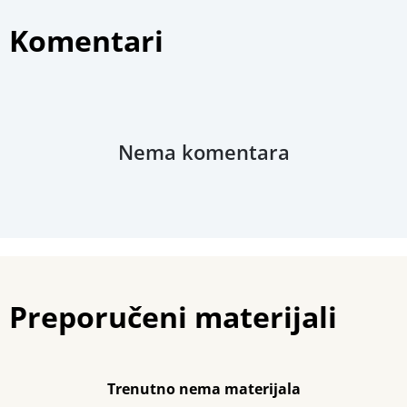
Fotografije
Komentari
Stručna ocjena
Nema komentara
Preporučeni materijali
Trenutno nema materijala