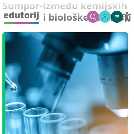
Sumpor-između kemijskih
reakcija i biološke važnosti