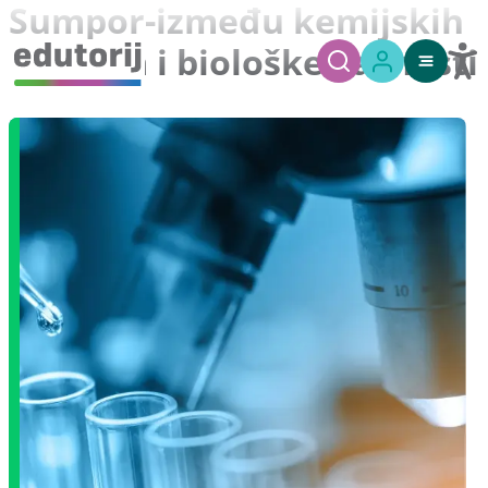
Sumpor-između kemijskih
reakcija i biološke važnosti