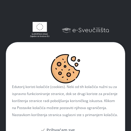
Edutorij koristi kolačiće (cookies). Neki od tih kolačića nužni su za
ispravno funkcioniranje stranice, dok se drugi koriste za praćenje
korištenja stranice radi poboljšanja korisničkog iskustva. Klikom
na Postavke kolačića možete postaviti njihova ograničenja.
Nastavkom korištenja stranica suglasni ste s primanjem kolačića.
Prihvaćam sve