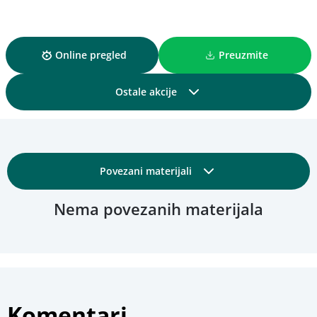
Online pregled
Preuzmite
Ostale akcije
Podijelite
Povezani materijali
Dodajte u kolekciju
Nema povezanih materijala
Osnovni detalji
Dodajte u favorite
Obrazovni i tehnički detalji
Pregled materijala
Fotografije
Komentari