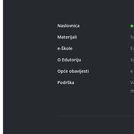
Naslovnica
Materijali
S
e-Škole
E
O Edutoriju
S
Opće obavijesti
e
Podrška
V
m