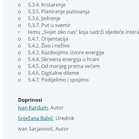
o	5.3.4. Krstarenje

o	5.3.5. Planiranje putovanja

o	5.3.6. Jedrenje

o	5.3.7. Put u svemir

•	temu „Svijet oko nas“ koja sadrži sljedeće interaktivne videolekcije:

o	5.4.1. Orijentacija

o	5.4.2. Živo i neživo

o	5.4.3. Razdvojimo izvore energije

o	5.4.4. Skrivena energija u hrani

o	5.4.5. Od manjeg prema većem

o	5.4.6. Digitalne dileme

o	5.4.7. Podijelimo i spojimo
Doprinosi
Ivan Kardum
,
Autor
Snježana Babić
,
Urednik
Ivan Sarjanović
,
Autor