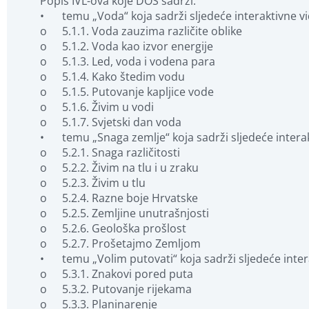
Popis IVL-ova koje DOS sadrži: 

•	temu „Voda“ koja sadrži sljedeće interaktivne videolekcije: 

o	5.1.1. Voda zauzima različite oblike

o	5.1.2. Voda kao izvor energije

o	5.1.3. Led, voda i vodena para

o	5.1.4. Kako štedim vodu

o	5.1.5. Putovanje kapljice vode

o	5.1.6. Živim u vodi

o	5.1.7. Svjetski dan voda

•	temu „Snaga zemlje“ koja sadrži sljedeće interaktivne videolekcije:

o	5.2.1. Snaga različitosti

o	5.2.2. Živim na tlu i u zraku

o	5.2.3. Živim u tlu

o	5.2.4. Razne boje Hrvatske

o	5.2.5. Zemljine unutrašnjosti

o	5.2.6. Geološka prošlost

o	5.2.7. Prošetajmo Zemljom

•	temu „Volim putovati“ koja sadrži sljedeće interaktivne videolekcije:

o	5.3.1. Znakovi pored puta

o	5.3.2. Putovanje rijekama

o	5.3.3. Planinarenje
