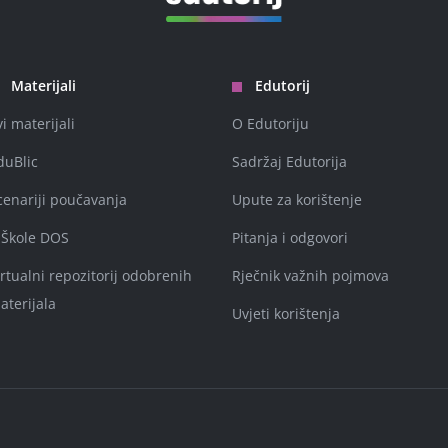
Materijali
Edutorij
vi materijali
O Edutoriju
duBlic
Sadržaj Edutorija
cenariji poučavanja
Upute za korištenje
-Škole DOS
Pitanja i odgovori
irtualni repozitorij odobrenih
Rječnik važnih pojmova
aterijala
Uvjeti korištenja