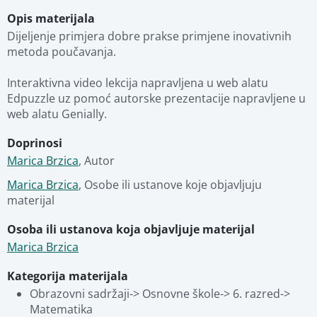
Opis materijala
Obrazovni i tehnički detalji
Dodajte u favorite
Dijeljenje primjera dobre prakse primjene inovativnih 
metoda poučavanja.

Fotografije
Pregled materijala
Interaktivna video lekcija napravljena u web alatu 
Edpuzzle uz pomoć autorske prezentacije napravljene u 
web alatu Genially.
Stručna ocjena
Doprinosi
Marica Brzica
Povezani materijali
,
Autor
Marica Brzica
,
Osobe ili ustanove koje objavljuju 
materijal
Osoba ili ustanova koja objavljuje materijal
Marica Brzica
Kategorija materijala
Obrazovni sadržaji-> Osnovne škole-> 6. razred-> 
Matematika