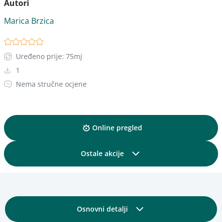
Autori
Marica Brzica
Uređeno prije: 75mj
1
Nema stručne ocjene
Online pregled
Ostale akcije
Podijelite
Osnovni detalji
Dodajte u kolekciju