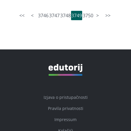
<<
<
3746
3747
3748
3749
3750
>
>>
Izjava o pristupačnosti
Pravila privatnosti
Impressum
Kolačići