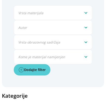
Vrsta materijala
Autor
Vrsta obrazovnog sadržaja
Kome je materijal namijenjen
Dodajte filter
Kategorije