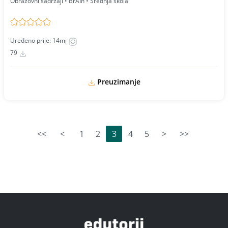
Obrazovni sadržaji • BrAIn • Srednja škola
Uređeno prije: 14mj
79
Preuzimanje
<<
<
1
2
3
4
5
>
>>