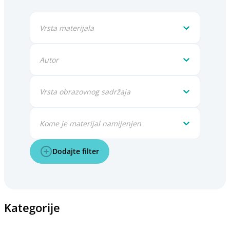
Vrsta materijala
Autor
Vrsta obrazovnog sadržaja
Kome je materijal namijenjen
Dodajte filter
Kategorije