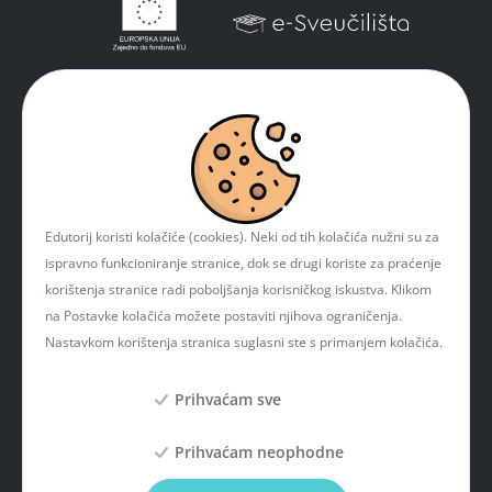
Edutorij koristi kolačiće (cookies). Neki od tih kolačića nužni su za
ispravno funkcioniranje stranice, dok se drugi koriste za praćenje
korištenja stranice radi poboljšanja korisničkog iskustva. Klikom
na Postavke kolačića možete postaviti njihova ograničenja.
Nastavkom korištenja stranica suglasni ste s primanjem kolačića.
Prihvaćam sve
Prihvaćam neophodne
Projekt je sufinancirala Europska unija iz Europskog fonda za regionalni razvoj. Više
informacija o EU fondovima možete naći na mrežnim stranicama Ministarstva