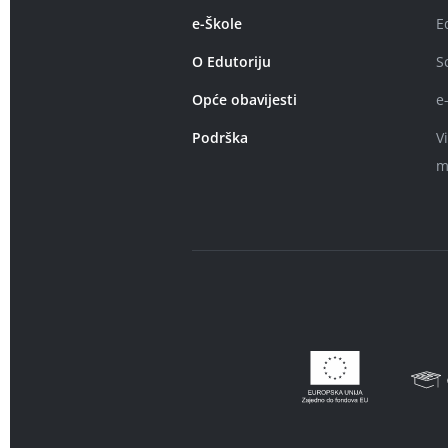
e-Škole
E
O Edutoriju
S
Opće obavijesti
e
Podrška
V
m