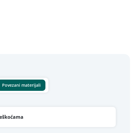
Povezani materijali
 teškoćama