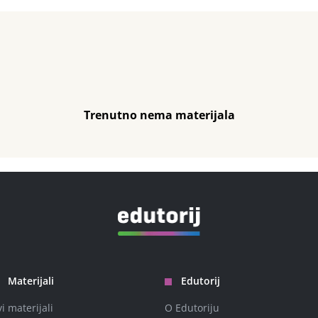
Trenutno nema materijala
Materijali
Edutorij
vi materijali
O Edutoriju