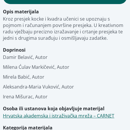
Opis materijala
Obrazovni i tehnički detalji
Dodajte u favorite
Kroz presjek kocke i kvadra učenici se upoznaju s 
pojmom i računanjem površine presjeka. U kreativnom 
radu vježbaju precizno izražavanje i crtanje presjeka te 
Fotografije
Pregled materijala
jedni s drugima surađuju i osmišljavaju zadatke.
Doprinosi
Stručna ocjena
Damir Belavić
,
Autor
Milena Ćulav Markičević
,
Autor
Povezani materijali
Mirela Babić
,
Autor
Aleksandra-Maria Vuković
,
Autor
Irena Mišurac
,
Autor
Osoba ili ustanova koja objavljuje materijal
Hrvatska akademska i istraživačka mreža – CARNET
Kategorija materijala