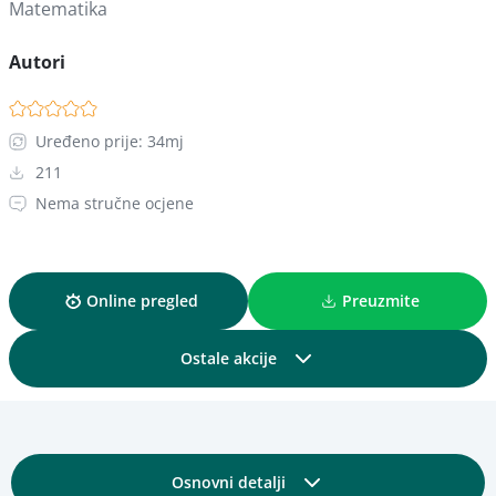
Matematika
Autori
Uređeno prije: 34mj
211
Nema stručne ocjene
Online pregled
Preuzmite
Ostale akcije
Podijelite
Osnovni detalji
Dodajte u kolekciju