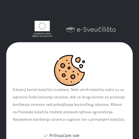
Edutorij koristi kolačiće (cookies). Neki od tih kolačića nužni su za
ispravno funkcioniranje stranice, dok se drugi koriste za praćenje
korištenja stranice radi poboljšanja korisničkog iskustva. Klikom
na Postavke kolačića možete postaviti njihova ograničenja.
Nastavkom korištenja stranica suglasni ste s primanjem kolačića.
Prihvaćam sve