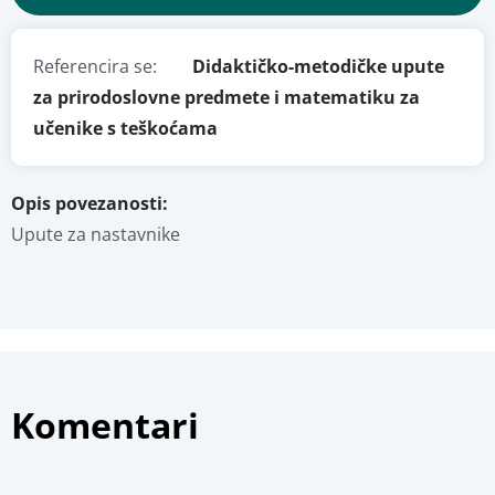
Osnovni detalji
Dodajte u favorite
Referencira se:
Didaktičko-metodičke upute 
za prirodoslovne predmete i matematiku za 
Obrazovni i tehnički detalji
učenike s teškoćama
Pregled materijala
Fotografije
Opis povezanosti:
Upute za nastavnike
Stručna ocjena
Komentari