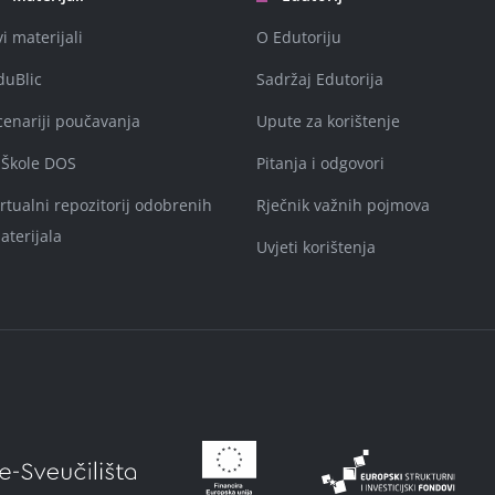
vi materijali
O Edutoriju
duBlic
Sadržaj Edutorija
cenariji poučavanja
Upute za korištenje
-Škole DOS
Pitanja i odgovori
irtualni repozitorij odobrenih
Rječnik važnih pojmova
aterijala
Uvjeti korištenja