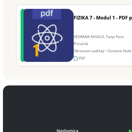
FIZIKA 7 - Modul 1 - PDF 
VEDRANA KASALO, Tanja Paris
Priručnik
Obrazovni sadržaji • Osnovne škole •
PDF
Naslovnica