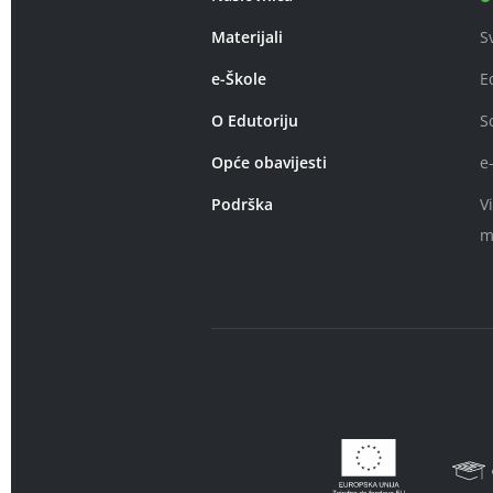
Materijali
S
e-Škole
E
O Edutoriju
S
Opće obavijesti
e
Podrška
V
m