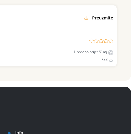
Preuzmite
Uređeno prije: 61mj
722
Info