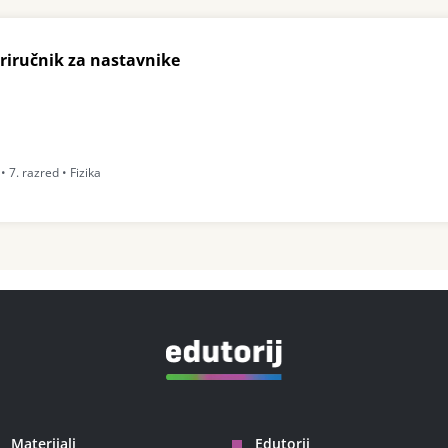
priručnik za nastavnike
 7. razred • Fizika
Materijali
Edutorij