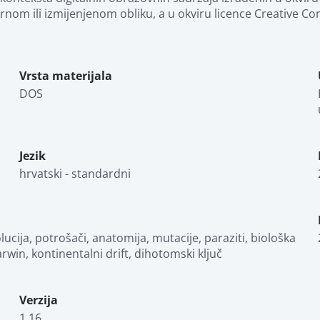
zvornom ili izmijenjenom obliku, a u okviru licence Creative
Vrsta materijala
DOS
Jezik
hrvatski - standardni
olucija, potrošači, anatomija, mutacije, paraziti, biološka 
arwin, kontinentalni drift, dihotomski ključ
Verzija
1.16