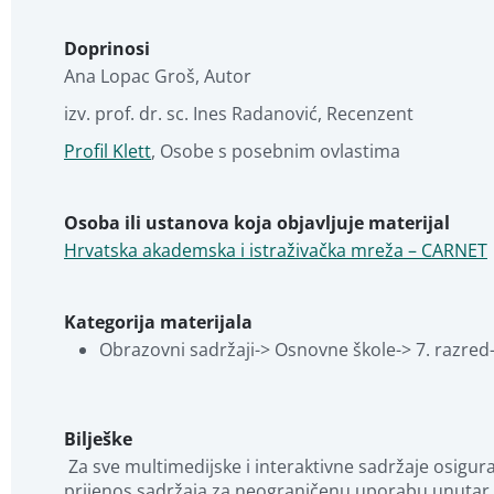
Doprinosi
Ana Lopac Groš
,
Autor
izv. prof. dr. sc. Ines Radanović
,
Recenzent
Profil Klett
,
Osobe s posebnim ovlastima
Osoba ili ustanova koja objavljuje materijal
Hrvatska akademska i istraživačka mreža – CARNET
Kategorija materijala
Obrazovni sadržaji-> Osnovne škole-> 7. razred-
Bilješke
 Za sve multimedijske i interaktivne sadržaje osigurana je ne-ekskluzivna, neprenosiva licenca za preuzimanje, čuvanje, reproduciranje, kopiranje, mijenjanje i 
prijenos sadržaja za neograničenu uporabu unutar ko