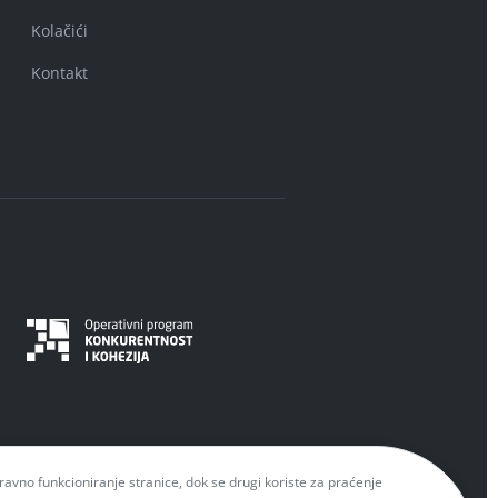
Kolačići
Kontakt
spravno funkcioniranje stranice, dok se drugi koriste za praćenje