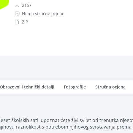
2157
Nema stručne ocjene
ZIP
Obrazovni i tehnički detalji
Fotografije
Stručna ocjena
eset školskih sati  upoznat ćete živi svijet od trenutka nj
njihovu raznolikost s potrebom njihovog svrstavanja prema ra