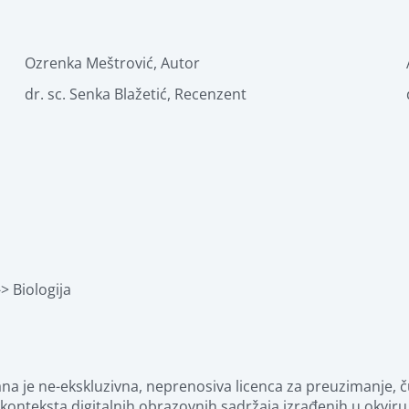
Ozrenka Meštrović
,
Autor
dr. sc. Senka Blažetić
,
Recenzent
> Biologija
nteksta digitalnih obrazovnih sadržaja izrađenih u okviru 