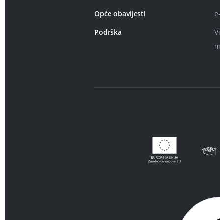
Opće obavijesti
e
Podrška
V
m