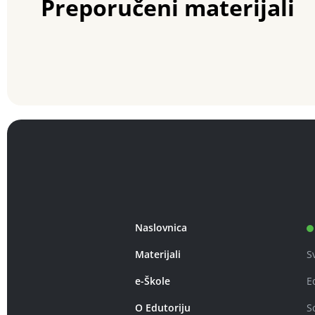
Preporučeni materijali
Naslovnica
Materijali
S
e-Škole
E
O Edutoriju
S