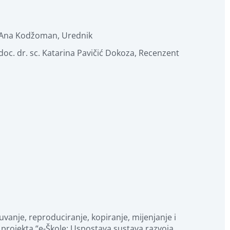
Ana Kodžoman
,
Urednik
doc. dr. sc. Katarina Pavičić Dokoza
,
Recenzent
projekta “e-Škole: Uspostava sustava razvoja 