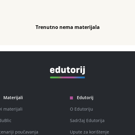
Trenutno nema materijala
Materijali
Edutorij
vi materijali
O Edutoriju
duBlic
Sadržaj Edutorija
cenariji poučavanja
Upute za korištenje