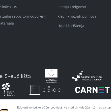
-Škole DOS
Pitanja i odgovori
irtualni repozitorij odobrenih
Rječnik važnih pojmova
aterijala
Uvjeti korištenja
Edutorij koristi kolačiće (cookies). Neki od tih kolačića nužni su za i