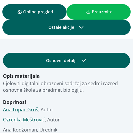
Online pregled
Preuzmite
Ostale akcije
Podijelite
Osnovni detalji
Dodajte u kolekciju
Opis materijala
Obrazovni i tehnički detalji
Dodajte u favorite
Cjeloviti digitalni obrazovni sadržaj za sedmi razred 
osnovne škole za predmet biologiju.
Fotografije
Pregled materijala
Doprinosi
Ana Lopac Groš
,
Autor
Stručna ocjena
Ozrenka Meštrović
,
Autor
Ana Kodžoman
,
Urednik