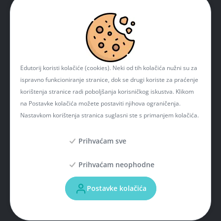
Edutorij koristi kolačiće (cookies). Neki od tih kolačića nužni su za
ispravno funkcioniranje stranice, dok se drugi koriste za praćenje
korištenja stranice radi poboljšanja korisničkog iskustva. Klikom
na Postavke kolačića možete postaviti njihova ograničenja.
Nastavkom korištenja stranica suglasni ste s primanjem kolačića.
Prihvaćam sve
Prihvaćam neophodne
Projekt je sufinancirala Europska unija iz Europskog fonda za regionalni razvoj. Više
informacija o EU fondovima možete naći na mrežnim stranicama Ministarstva
Postavke kolačića
regionalnoga razvoja i fondova Europske unije:
www.strukturnifondovi.hr
. Sadržaj
ove mrežne stranice isključiva je odgovornost Hrvatske akademske i istraživačke
mreže - CARNET.