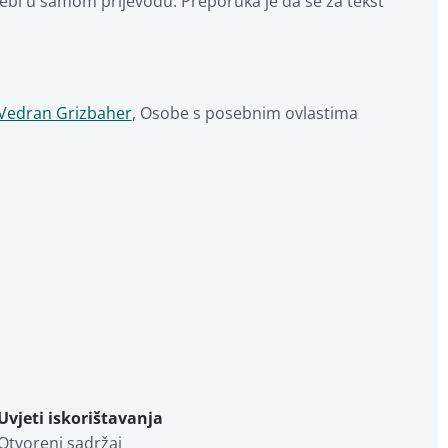
jebi u samom prijevodu. Preporuka je da se za tekst 
Vedran Grizbaher
,
Osobe s posebnim ovlastima
Uvjeti iskorištavanja
Otvoreni sadržaj