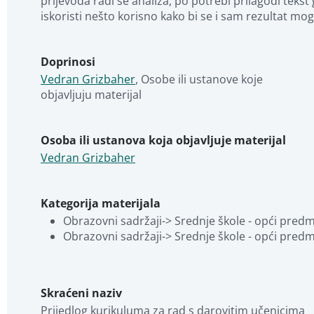
prijevoda radi se analiza, po potrebi prilagodi teks
iskoristi nešto korisno kako bi se i sam rezultat mo
Doprinosi
Vedran Grizbaher
,
Osobe ili ustanove koje 
objavljuju materijal
Osoba ili ustanova koja objavljuje materijal
Vedran Grizbaher
Kategorija materijala
Obrazovni sadržaji-> Srednje škole - opći predmet
Obrazovni sadržaji-> Srednje škole - opći predmet
Skraćeni naziv
Prijedlog kurikuluma za rad s darovitim učenicima 