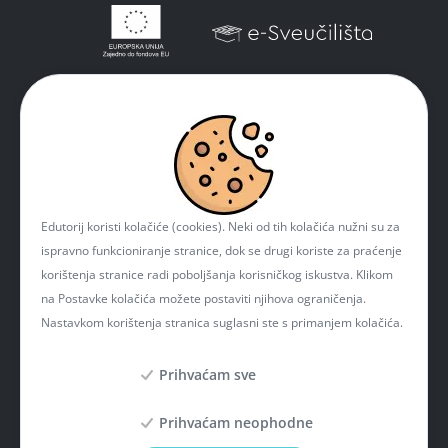
Edutorij koristi kolačiće (cookies). Neki od tih kolačića nužni su za
ispravno funkcioniranje stranice, dok se drugi koriste za praćenje
korištenja stranice radi poboljšanja korisničkog iskustva. Klikom
na Postavke kolačića možete postaviti njihova ograničenja.
Nastavkom korištenja stranica suglasni ste s primanjem kolačića.
Prihvaćam sve
Prihvaćam neophodne
Projekt je sufinancirala Europska unija iz Europskog fonda za regionalni razvoj. Više