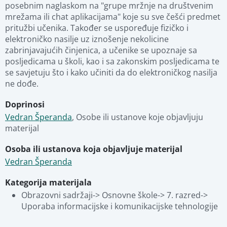
posebnim naglaskom na "grupe mržnje na društvenim 
Stručna ocjena
mrežama ili chat aplikacijama" koje su sve češći predmet 
pritužbi učenika. Također se uspoređuje fizičko i 
elektroničko nasilje uz iznošenje nekolicine 
Povezani materijali
zabrinjavajućih činjenica, a učenike se upoznaje sa 
posljedicama u školi, kao i sa zakonskim posljedicama te 
se savjetuju što i kako učiniti da do elektroničkog nasilja 
ne dođe.
Doprinosi
Vedran Šperanda
,
Osobe ili ustanove koje objavljuju 
materijal
Osoba ili ustanova koja objavljuje materijal
Vedran Šperanda
Kategorija materijala
Obrazovni sadržaji-> Osnovne škole-> 7. razred-> 
Uporaba informacijske i komunikacijske tehnologije