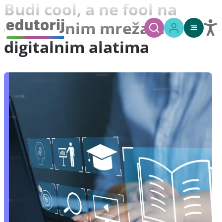
Budi cool, a ne fool na
društvenim mrežama i
digitalnim alatima