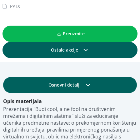
PPTX
Preuzmite
Ostale akcije
Podijelite
Osnovni detalji
Dodajte u kolekciju
Opis materijala
Obrazovni i tehnički detalji
Dodajte u favorite
Prezentacija "Budi cool, a ne fool na društvenim 
mrežama i digitalnim alatima" služi za educiranje 
učenika predmetne nastave: o prekomjernom korištenju 
Fotografije
Pregled materijala
digitalnih uređaja, pravilima primjerenog ponašanja u 
virtualnom svijetu, oblicima elektroničkog nasilja s 