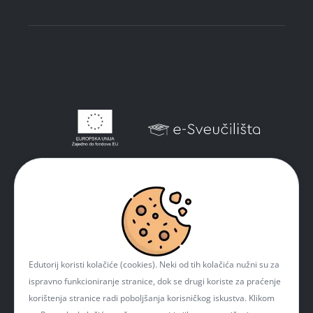
Edutorij koristi kolačiće (cookies). Neki od tih kolačića nužni su za
ispravno funkcioniranje stranice, dok se drugi koriste za praćenje
korištenja stranice radi poboljšanja korisničkog iskustva. Klikom