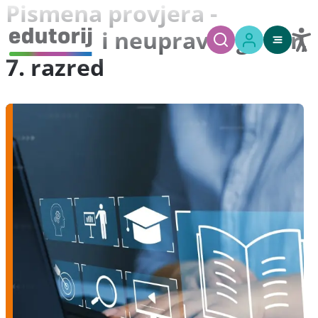
Pismena provjera -
Upravni i neupravni govor,
7. razred