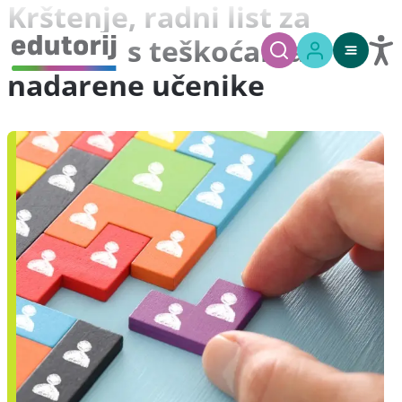
Krštenje, radni list za
učenike s teškoćama i
nadarene učenike