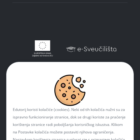
Edutorij koristi kolačiće (cookies). Neki od tih kolačića nužni su za
ispravno funkcioniranje stranice, dok se drugi koriste za praćenje
korištenja stranice radi poboljšanja korisničkog iskustva. Klikom
na Postavke kolačića možete postaviti njihova ograničenja.
Nastavkom korištenja stranica suglasni ste s primanjem kolačića.