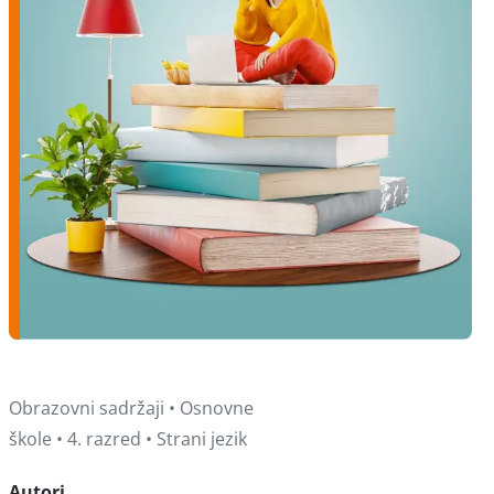
Obrazovni sadržaji • Osnovne
škole • 4. razred • Strani jezik
Autori