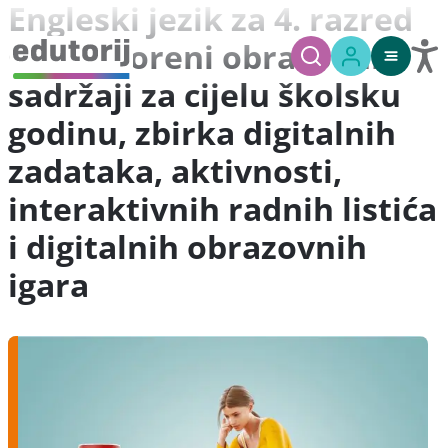
Engleski jezik za 4. razred
OŠ - otvoreni obrazovni
sadržaji za cijelu školsku
godinu, zbirka digitalnih
zadataka, aktivnosti,
interaktivnih radnih listića
i digitalnih obrazovnih
igara