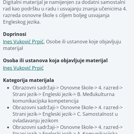
Digitalni materijal je namijenjen za dodatni samostalni 
rad kao podršku u radu i usvajanju znanja učenicima 4. 
razreda osnovne škole s ciljem boljeg usvajanja 
Fotografije
Pregled materijala
Engleskog jezika.
Doprinosi
Stručna ocjena
Ines Vuković Prpić
,
Osobe ili ustanove koje objavljuju 
materijal
Povezani materijali
Osoba ili ustanova koja objavljuje materijal
Ines Vuković Prpić
Kategorija materijala
Obrazovni sadržaji-> Osnovne škole-> 4. razred-> 
Strani jezik-> Engleski jezik-> B. Međukulturna 
komunikacijska kompetencija
Obrazovni sadržaji-> Osnovne škole-> 4. razred-> 
Strani jezik-> Engleski jezik-> C. Samostalnost u 
ovladavanju jezikom
Obrazovni sadržaji-> Osnovne škole-> 4. razred-> 
Strani jezik-> Engleski jezik-> A. Komunikacijska 