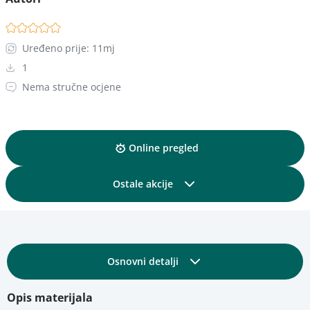
Uređeno prije: 11mj
1
Nema stručne ocjene
Online pregled
Ostale akcije
Podijelite
Osnovni detalji
Dodajte u kolekciju
Opis materijala
Obrazovni i tehnički detalji
Dodajte u favorite