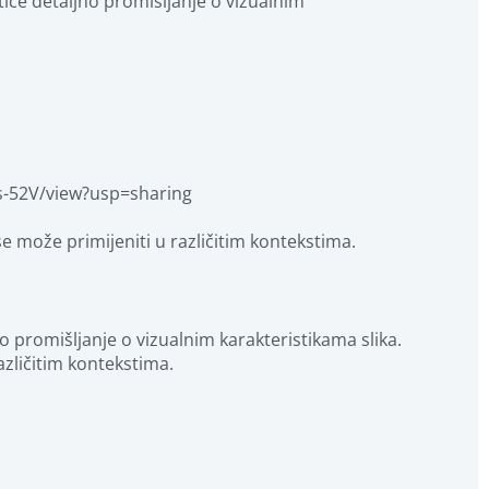
tiče detaljno promišljanje o vizualnim 
s-52V/view?usp=sharing

 se može primijeniti u različitim kontekstima.
o promišljanje o vizualnim karakteristikama slika. 
različitim kontekstima.