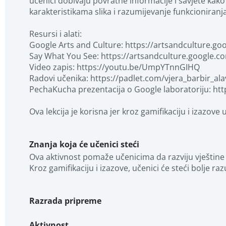
učenici dobivaju povratne informacije i savjete kako 
karakteristikama slika i razumijevanje funkcioniranja 
Resursi i alati:

Google Arts and Culture: https://artsandculture.goo
Say What You See: https://artsandculture.google
Video zapis: https://youtu.be/UmpYTnnGIHQ

Radovi učenika: https://padlet.com/vjera_barbir_al
PechaKucha prezentacija o Google laboratoriju: htt
Ova lekcija je korisna jer kroz gamifikaciju i izazove
Znanja koja će učenici steći
Ova aktivnost pomaže učenicima da razviju vještine op
Kroz gamifikaciju i izazove, učenici će steći bolje r
Razrada pripreme
Aktivnost