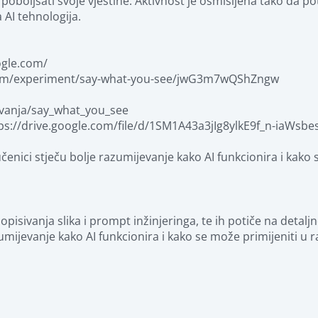
poboljšati svoje vještine. Aktivnost je osmišljena tako da po
AI tehnologija.

gle.com/

.com/experiment/say-what-you-see/jwG3m7wQShZngw

avanja/say_what_you_see

ps://drive.google.com/file/d/1SM1A43a3jIg8ylkE9f_n-iaWsbe
 učenici stječu bolje razumijevanje kako AI funkcionira i kako
isivanja slika i prompt inžinjeringa, te ih potiče na detaljn
azumijevanje kako AI funkcionira i kako se može primijeniti u 