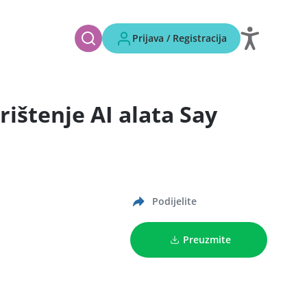
Prijava / Registracija
ištenje AI alata Say
Podijelite
Preuzmite