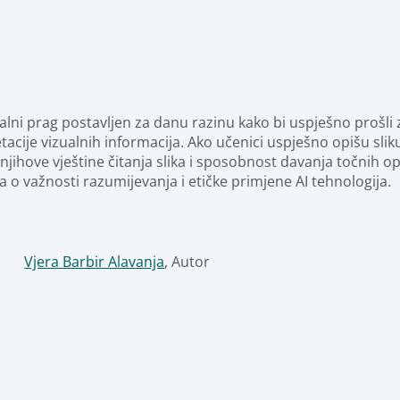
lni prag postavljen za danu razinu kako bi uspješno prošli za
tacije vizualnih informacija. Ako učenici uspješno opišu sliku 
jihove vještine čitanja slika i sposobnost davanja točnih opi
 o važnosti razumijevanja i etičke primjene AI tehnologija.
Vjera Barbir Alavanja
,
Autor