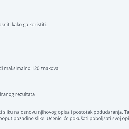
niti kako ga koristiti.
steći maksimalno 120 znakova.
iranog rezultata 
ati sliku na osnovu njihovog opisa i postotak podudaranja. T
oput pozadine slike. Učenici će pokušati poboljšati svoj opis