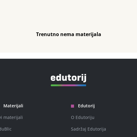
Trenutno nema materijala
Materijali
Edutorij
vi materijali
O Edutoriju
duBlic
Sadržaj Edutorija