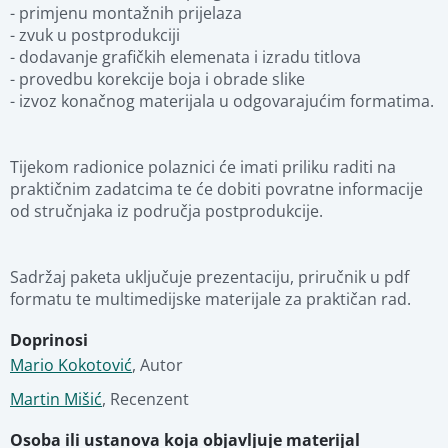
- primjenu montažnih prijelaza  

- zvuk u postprodukciji 

- dodavanje grafičkih elemenata i izradu titlova 

Povezani materijali
- provedbu korekcije boja i obrade slike 

- izvoz konačnog materijala u odgovarajućim formatima. 

Tijekom radionice polaznici će imati priliku raditi na 
praktičnim zadatcima te će dobiti povratne informacije 
od stručnjaka iz područja postprodukcije. 

Sadržaj paketa uključuje prezentaciju, priručnik u pdf 
formatu te multimedijske materijale za praktičan rad.
Doprinosi
Mario Kokotović
,
Autor
Martin Mišić
,
Recenzent
Osoba ili ustanova koja objavljuje materijal