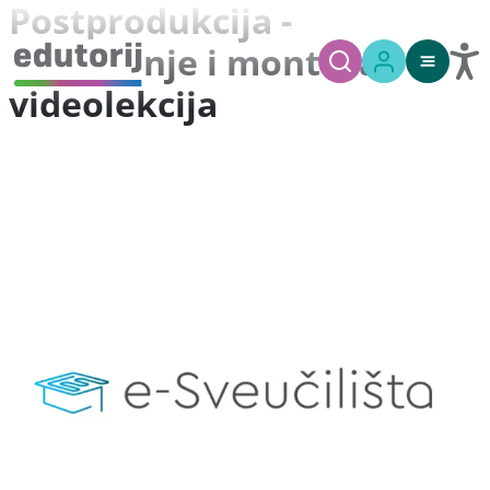
Postprodukcija -
uređivanje i montaža
videolekcija