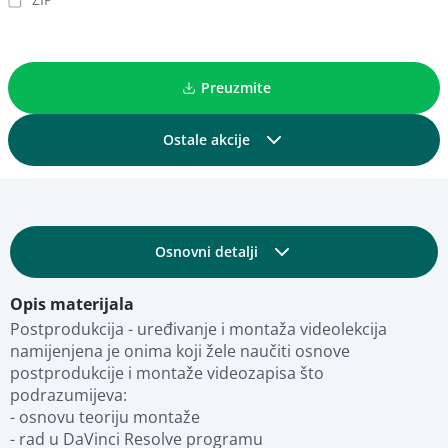
Preuzmite
Ostale akcije
Podijelite
Osnovni detalji
Dodajte u kolekciju
Opis materijala
Obrazovni i tehnički detalji
Dodajte u favorite
Postprodukcija - uređivanje i montaža videolekcija 
namijenjena je onima koji žele naučiti osnove 
postprodukcije i montaže videozapisa što 
Fotografije
Pregled materijala
podrazumijeva: 

- osnovu teoriju montaže 

- rad u DaVinci Resolve programu 

Stručna ocjena