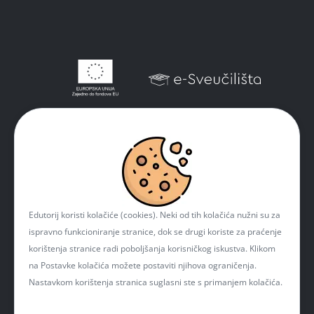
Edutorij koristi kolačiće (cookies). Neki od tih kolačića nužni su za
ispravno funkcioniranje stranice, dok se drugi koriste za praćenje
korištenja stranice radi poboljšanja korisničkog iskustva. Klikom
na Postavke kolačića možete postaviti njihova ograničenja.
Nastavkom korištenja stranica suglasni ste s primanjem kolačića.