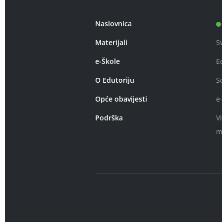
Naslovnica
Materijali
S
e-Škole
E
O Edutoriju
S
Opće obavijesti
e
Podrška
V
m