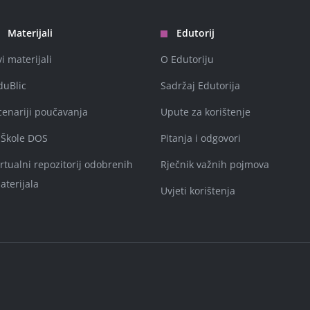
Materijali
Edutorij
vi materijali
O Edutoriju
duBlic
Sadržaj Edutorija
cenariji poučavanja
Upute za korištenje
-Škole DOS
Pitanja i odgovori
irtualni repozitorij odobrenih
Rječnik važnih pojmova
aterijala
Uvjeti korištenja