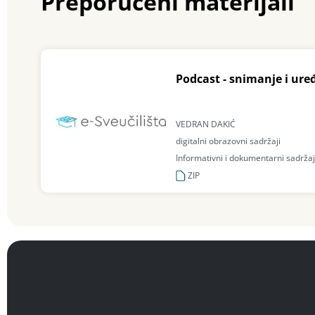
Preporučeni materijali
Podcast - snimanje i ure
VEDRAN DAKIĆ
digitalni obrazovni sadržaji
Informativni i dokumentarni sadržaji
ZIP