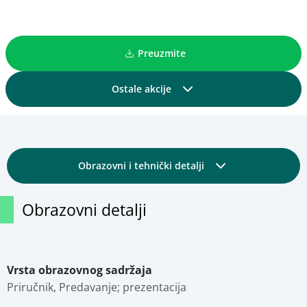
Preuzmite
Ostale akcije
Podijelite
Obrazovni i tehnički detalji
Dodajte u kolekciju
Osnovni detalji
Obrazovni detalji
Dodajte u favorite
Fotografije
Pregled materijala
Vrsta obrazovnog sadržaja
Priručnik, Predavanje; prezentacija
Stručna ocjena