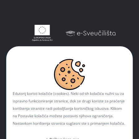
Edutorij koristi kolačiće (cookies). Neki od tih kolačića nužni su za
ispravno funkcioniranje stranice, dok se drugi koriste za praćenje
korištenja stranice radi poboljšanja korisničkog iskustva. Klikom
na Postavke kolačića možete postaviti njihova ograničenja.
Nastavkom korištenja stranica suglasni ste s primanjem kolačića.