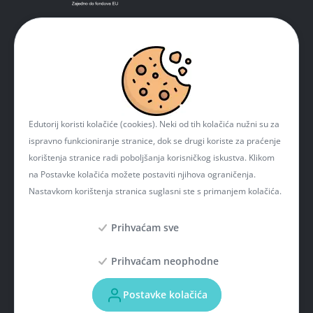
Edutorij koristi kolačiće (cookies). Neki od tih kolačića nužni su za
ispravno funkcioniranje stranice, dok se drugi koriste za praćenje
korištenja stranice radi poboljšanja korisničkog iskustva. Klikom
na Postavke kolačića možete postaviti njihova ograničenja.
Nastavkom korištenja stranica suglasni ste s primanjem kolačića.
Prihvaćam sve
Prihvaćam neophodne
Projekt je sufinancirala Europska unija iz Europskog fonda za regionalni razvoj. Više
informacija o EU fondovima možete naći na mrežnim stranicama Ministarstva
Postavke kolačića
regionalnoga razvoja i fondova Europske unije:
www.strukturnifondovi.hr
. Sadržaj
ove mrežne stranice isključiva je odgovornost Hrvatske akademske i istraživačke