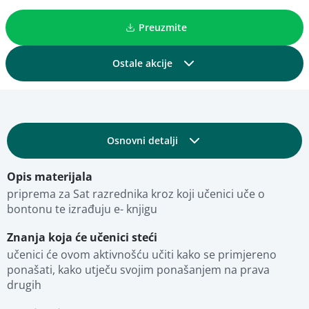
Preuzmite
Ostale akcije
Podijelite
Osnovni detalji
Dodajte u kolekciju
Opis materijala
Obrazovni i tehnički detalji
Dodajte u favorite
priprema za Sat razrednika kroz koji učenici uče o 
bontonu te izrađuju e- knjigu
Fotografije
Pregled materijala
Znanja koja će učenici steći
učenici će ovom aktivnošću učiti kako se primjereno 
ponašati, kako utječu svojim ponašanjem na prava 
Stručna ocjena
drugih