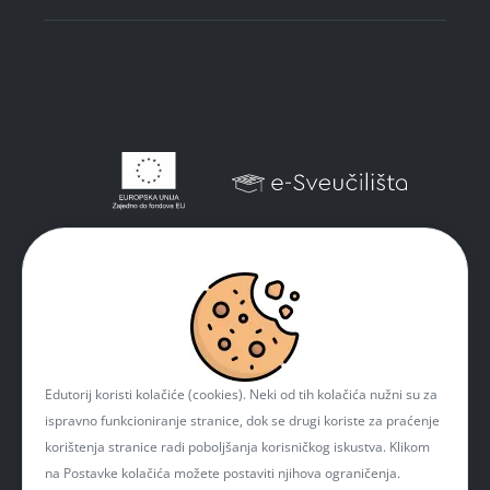
Edutorij koristi kolačiće (cookies). Neki od tih kolačića nužni su za
ispravno funkcioniranje stranice, dok se drugi koriste za praćenje
korištenja stranice radi poboljšanja korisničkog iskustva. Klikom
na Postavke kolačića možete postaviti njihova ograničenja.