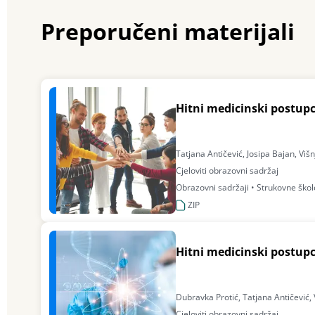
Preporučeni materijali
Hitni medicinski postupc
Tatjana Antičević, Josipa Bajan, Vi
Cjeloviti obrazovni sadržaj
Obrazovni sadržaji • Strukovne škole
ZIP
Hitni medicinski postupc
Dubravka Protić, Tatjana Antičević, 
Cjeloviti obrazovni sadržaj