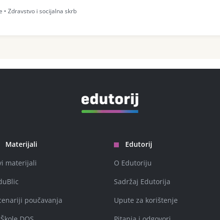
 • Zdravstvo i socijalna skrb
Materijali
Edutorij
vi materijali
O Edutoriju
duBlic
Sadržaj Edutorija
cenariji poučavanja
Upute za korištenje
-Škole DOS
Pitanja i odgovori