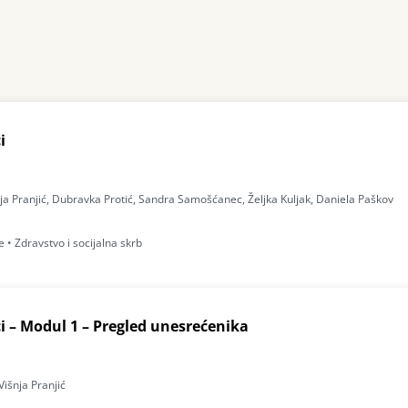
i
šnja Pranjić, Dubravka Protić, Sandra Samošćanec, Željka Kuljak, Daniela Paškov
 • Zdravstvo i socijalna skrb
i – Modul 1 – Pregled unesrećenika
Višnja Pranjić