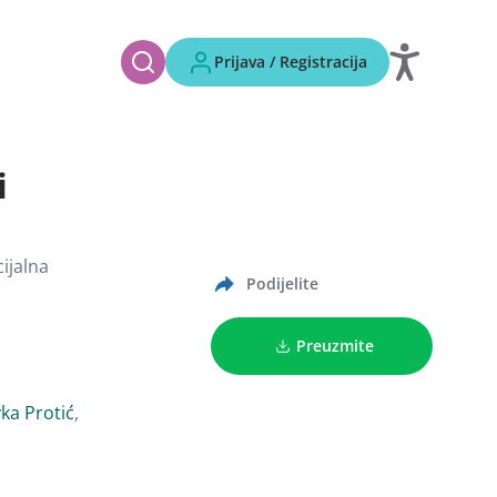
Prijava / Registracija
i
ijalna
Podijelite
Preuzmite
ka Protić
,