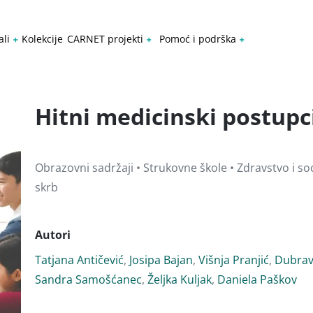
ali
Kolekcije
CARNET projekti
Pomoć i podrška
Hitni medicinski postupc
Obrazovni sadržaji • Strukovne škole • Zdravstvo i soc
skrb
Autori
Tatjana Antičević
,
Josipa Bajan
,
Višnja Pranjić
,
Dubrav
Sandra Samošćanec
,
Željka Kuljak
,
Daniela Paškov