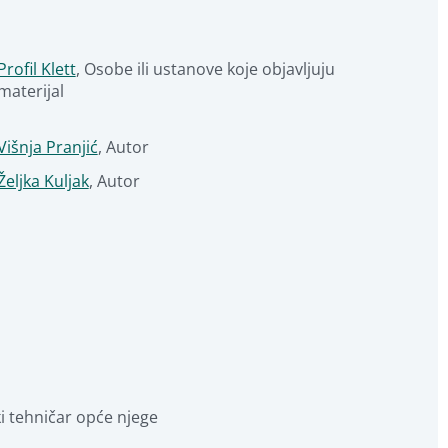
Profil Klett
,
Osobe ili ustanove koje objavljuju 
materijal
Višnja Pranjić
,
Autor
Željka Kuljak
,
Autor
i tehničar opće njege