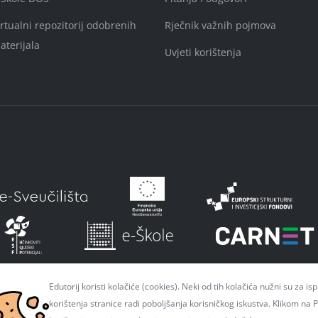
irtualni repozitorij odobrenih
Rječnik važnih pojmova
aterijala
Uvjeti korištenja
Edutorij koristi kolačiće (cookies). Neki od tih kolačića nužni su za i
korištenja stranice radi poboljšanja korisničkog iskustva. Klikom na