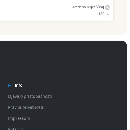
Uređeno prije: 30mj
180
Info
Izjava o pristupačnosti
Pravila privatnosti
Impressum
Kolačići