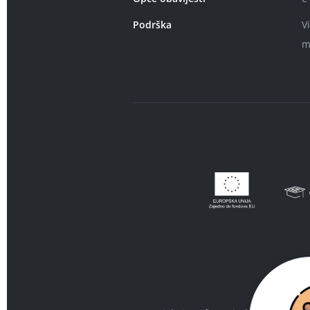
Podrška
V
m