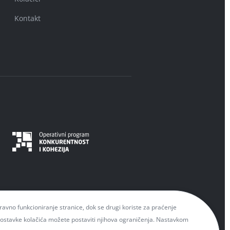
Kontakt
spravno funkcioniranje stranice, dok se drugi koriste za praćenje
 Postavke kolačića možete postaviti njihova ograničenja. Nastavkom