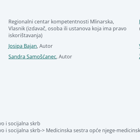
Regionalni centar kompetentnosti Mlinarska
,
Vlasnik (izdavač, osoba ili ustanova koja ima pravo 
iskorištavanja)
Josipa Bajan
,
Autor
Sandra Samošćanec
,
Autor
o i socijalna skrb
o i socijalna skrb-> Medicinska sestra opće njege-medicinsk