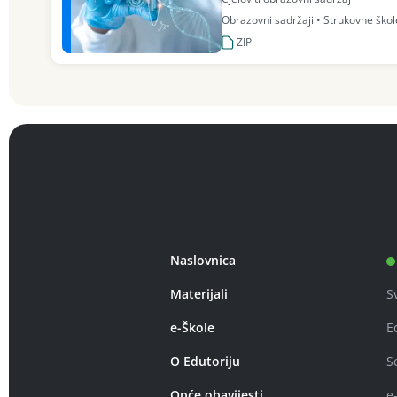
Obrazovni sadržaji • Strukovne škole
ZIP
Naslovnica
Materijali
S
e-Škole
E
O Edutoriju
S
Opće obavijesti
e