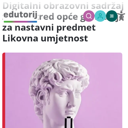
Digitalni obrazovni sadržaj
za 4. razred opće gimnazije
za nastavni predmet
Likovna umjetnost