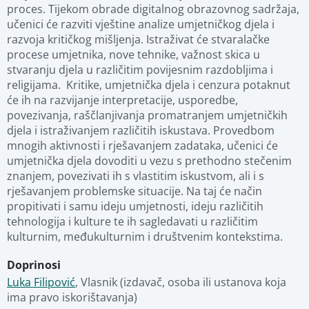
proces. Tijekom obrade digitalnog obrazovnog sadržaja, 
učenici će razviti vještine analize umjetničkog djela i 
razvoja kritičkog mišljenja. Istraživat će stvaralačke 
Stručna ocjena
procese umjetnika, nove tehnike, važnost skica u 
stvaranju djela u različitim povijesnim razdobljima i 
religijama.  Kritike, umjetnička djela i cenzura potaknut 
Povezani materijali
će ih na razvijanje interpretacije, usporedbe, 
povezivanja, raščlanjivanja promatranjem umjetničkih 
djela i istraživanjem različitih iskustava. Provedbom 
mnogih aktivnosti i rješavanjem zadataka, učenici će 
umjetnička djela dovoditi u vezu s prethodno stečenim 
znanjem, povezivati ih s vlastitim iskustvom, ali i s 
rješavanjem problemske situacije. Na taj će način 
propitivati i samu ideju umjetnosti, ideju različitih 
tehnologija i kulture te ih sagledavati u različitim 
kulturnim, međukulturnim i društvenim kontekstima.
Doprinosi
Luka Filipović
,
Vlasnik (izdavač, osoba ili ustanova koja 
ima pravo iskorištavanja)