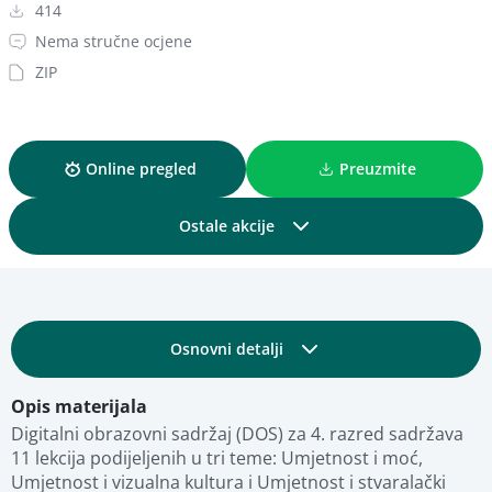
414
Nema stručne ocjene
ZIP
Online pregled
Preuzmite
Ostale akcije
Podijelite
Osnovni detalji
Dodajte u kolekciju
Opis materijala
Obrazovni i tehnički detalji
Dodajte u favorite
Digitalni obrazovni sadržaj (DOS) za 4. razred sadržava 
11 lekcija podijeljenih u tri teme: Umjetnost i moć, 
Umjetnost i vizualna kultura i Umjetnost i stvaralački 
Fotografije
Pregled materijala