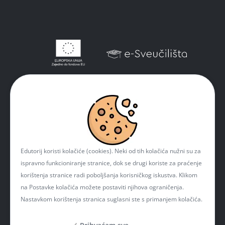
Edutorij koristi kolačiće (cookies). Neki od tih kolačića nužni su za
ispravno funkcioniranje stranice, dok se drugi koriste za praćenje
korištenja stranice radi poboljšanja korisničkog iskustva. Klikom
na Postavke kolačića možete postaviti njihova ograničenja.
Nastavkom korištenja stranica suglasni ste s primanjem kolačića.