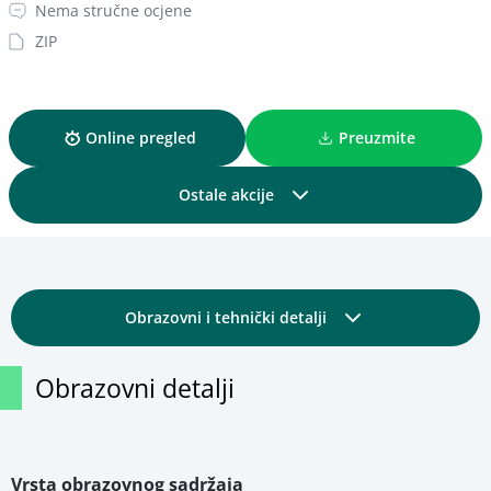
Nema stručne ocjene
ZIP
Online pregled
Preuzmite
Ostale akcije
Podijelite
Obrazovni i tehnički detalji
Dodajte u kolekciju
Osnovni detalji
Obrazovni detalji
Dodajte u favorite
Fotografije
Pregled materijala
Vrsta obrazovnog sadržaja