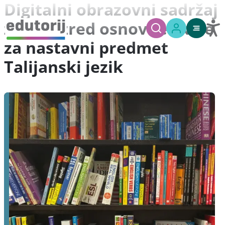
Digitalni obrazovni sadržaj
za 6. razred osnovne škole
za nastavni predmet
Talijanski jezik