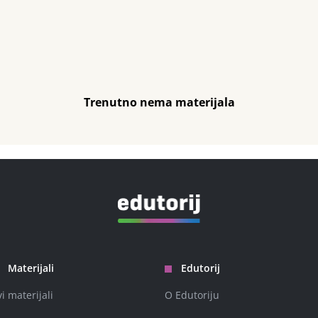
Trenutno nema materijala
Materijali
Edutorij
vi materijali
O Edutoriju