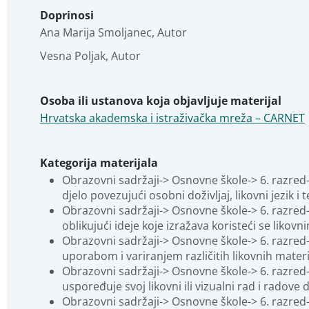
Doprinosi
Ana Marija Smoljanec
,
Autor
Vesna Poljak
,
Autor
Osoba ili ustanova koja objavljuje materijal
Hrvatska akademska i istraživačka mreža – CARNET
Kategorija materijala
Obrazovni sadržaji-> Osnovne škole-> 6. razred-> 
djelo povezujući osobni doživljaj, likovni jezik i 
Obrazovni sadržaji-> Osnovne škole-> 6. razred-> 
oblikujući ideje koje izražava koristeći se likovn
Obrazovni sadržaji-> Osnovne škole-> 6. razred->
uporabom i variranjem različitih likovnih mater
Obrazovni sadržaji-> Osnovne škole-> 6. razred-> L
uspoređuje svoj likovni ili vizualni rad i radove
Obrazovni sadržaji-> Osnovne škole-> 6. razred-