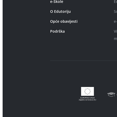
e-Škole
E
O Edutoriju
S
Opće obavijesti
e
Podrška
V
m