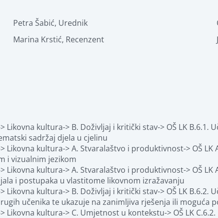
Petra Šabić
,
Urednik
Marina Krstić
,
Recenzent
Likovna kultura-> B. Doživljaj i kritički stav-> OŠ LK B.6.1. 
tematski sadržaj djela u cjelinu
Likovna kultura-> A. Stvaralaštvo i produktivnost-> OŠ LK A.6.
im i vizualnim jezikom
 Likovna kultura-> A. Stvaralaštvo i produktivnost-> OŠ LK A
ijala i postupaka u vlastitome likovnom izražavanju
ikovna kultura-> B. Doživljaj i kritički stav-> OŠ LK B.6.2. Uč
 drugih učenika te ukazuje na zanimljiva rješenja ili moguća 
> Likovna kultura-> C. Umjetnost u kontekstu-> OŠ LK C.6.2