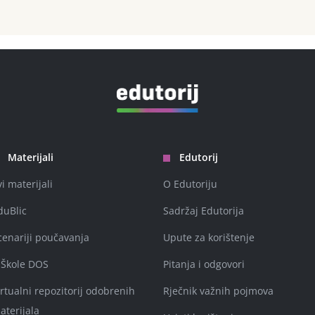
Materijali
Edutorij
vi materijali
O Edutoriju
duBlic
Sadržaj Edutorija
cenariji poučavanja
Upute za korištenje
-Škole DOS
Pitanja i odgovori
irtualni repozitorij odobrenih
Rječnik važnih pojmova
aterijala