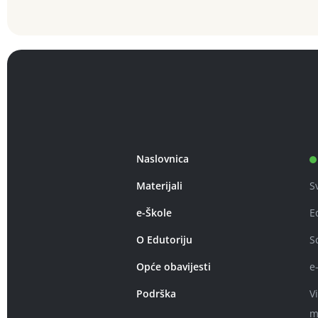
Naslovnica
Materijali
S
e-Škole
E
O Edutoriju
S
Opće obavijesti
e
Podrška
V
m