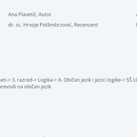
Ana Plavetić
,
Autor
dr. sc. Hrvoje Potlimbrzović
,
Recenzent
i-> 3. razred-> Logika-> A. Običan jezik i jezici logike-> SŠ 
revodi na običan jezik