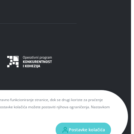
spravno funkcioniranje stranice, dok se drugi koriste za praćenje
 Postavke kolačića možete postaviti njihova ograničenja. Nastavkom
EU fondovima možete naći na mrežnim
ržaj ove mrežne stranice isključiva je
Postavke kolačića