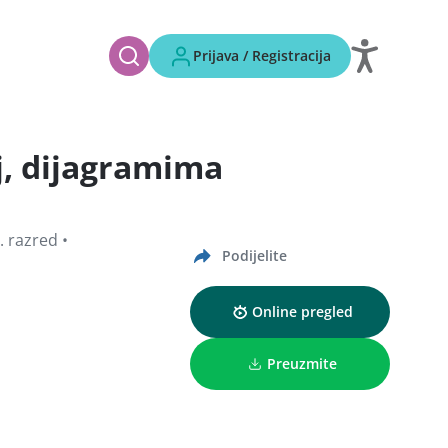
Prijava / Registracija
aj, dijagramima
. razred •
Podijelite
Online pregled
Preuzmite