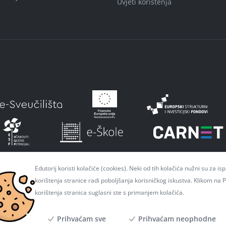
Uvjeti korištenja
Edutorij koristi kolačiće (cookies). Neki od tih kolačića nužni su za i
korištenja stranice radi poboljšanja korisničkog iskustva. Klikom na
unija iz Europskog fonda za regionalni razvoj. Više informacija o 
korištenja stranica suglasni ste s primanjem kolačića.
a razvoja i fondova Europske unije:
www.strukturnifondovi.hr
. Sad
Prihvaćam sve
Prihvaćam neophodne
odgovornost Hrvatske akademske i istraživačke mreže - CARNET.