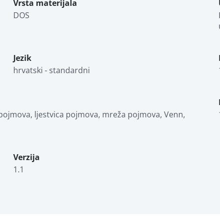
Vrsta materijala
DOS
Jezik
hrvatski - standardni
pojmova, ljestvica pojmova, mreža pojmova, Venn, 
Verzija
1.1