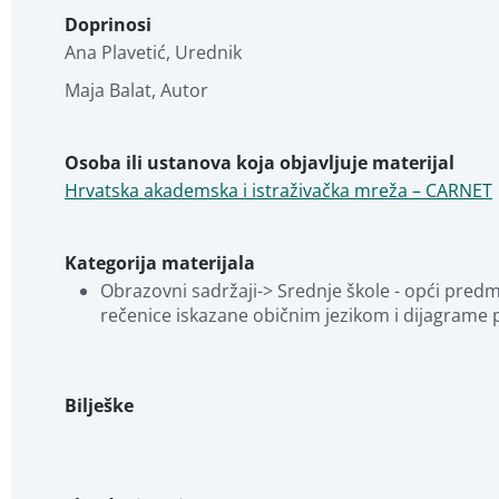
Doprinosi
Ana Plavetić
,
Urednik
Maja Balat
,
Autor
Osoba ili ustanova koja objavljuje materijal
Hrvatska akademska i istraživačka mreža – CARNET
Kategorija materijala
Obrazovni sadržaji-> Srednje škole - opći predmet
rečenice iskazane običnim jezikom i dijagrame p
Bilješke