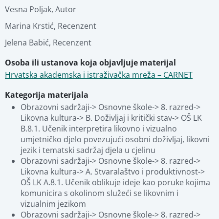
Vesna Poljak
,
Autor
Marina Krstić
,
Recenzent
Jelena Babić
,
Recenzent
Osoba ili ustanova koja objavljuje materijal
Hrvatska akademska i istraživačka mreža – CARNET
Kategorija materijala
Obrazovni sadržaji-> Osnovne škole-> 8. razred-> 
Likovna kultura-> B. Doživljaj i kritički stav-> OŠ LK 
B.8.1. Učenik interpretira likovno i vizualno 
umjetničko djelo povezujući osobni doživljaj, likovni 
jezik i tematski sadržaj djela u cjelinu
Obrazovni sadržaji-> Osnovne škole-> 8. razred-> 
Likovna kultura-> A. Stvaralaštvo i produktivnost-> 
OŠ LK A.8.1. Učenik oblikuje ideje kao poruke kojima 
komunicira s okolinom služeći se likovnim i 
vizualnim jezikom
Obrazovni sadržaji-> Osnovne škole-> 8. razred-> 