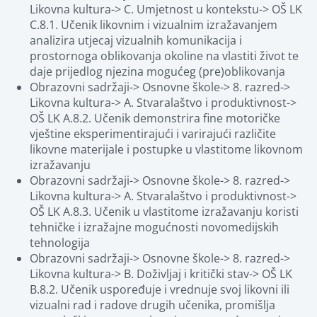
Likovna kultura-> C. Umjetnost u kontekstu-> OŠ LK 
C.8.1. Učenik likovnim i vizualnim izražavanjem 
analizira utjecaj vizualnih komunikacija i 
prostornoga oblikovanja okoline na vlastiti život te 
daje prijedlog njezina mogućeg (pre)oblikovanja
Obrazovni sadržaji-> Osnovne škole-> 8. razred-> 
Likovna kultura-> A. Stvaralaštvo i produktivnost-> 
OŠ LK A.8.2. Učenik demonstrira fine motoričke 
vještine eksperimentirajući i varirajući različite 
likovne materijale i postupke u vlastitome likovnom 
izražavanju
Obrazovni sadržaji-> Osnovne škole-> 8. razred-> 
Likovna kultura-> A. Stvaralaštvo i produktivnost-> 
OŠ LK A.8.3. Učenik u vlastitome izražavanju koristi 
tehničke i izražajne mogućnosti novomedijskih 
tehnologija
Obrazovni sadržaji-> Osnovne škole-> 8. razred-> 
Likovna kultura-> B. Doživljaj i kritički stav-> OŠ LK 
B.8.2. Učenik uspoređuje i vrednuje svoj likovni ili 
vizualni rad i radove drugih učenika, promišlja 