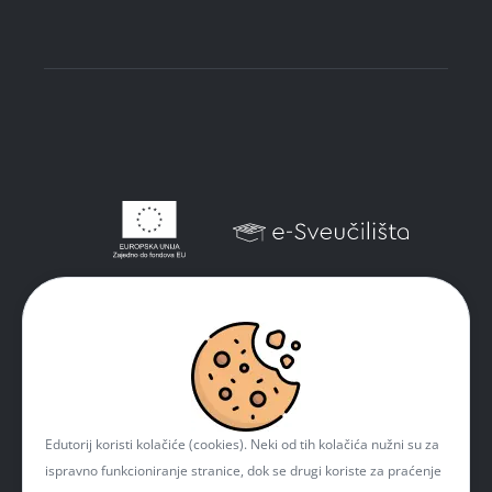
Edutorij koristi kolačiće (cookies). Neki od tih kolačića nužni su za
ispravno funkcioniranje stranice, dok se drugi koriste za praćenje