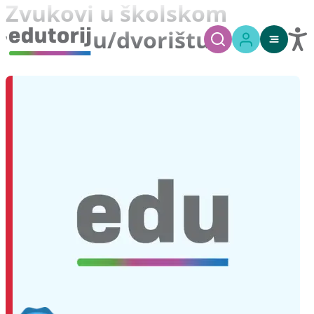
Zvukovi u školskom
voćnjaku/dvorištu