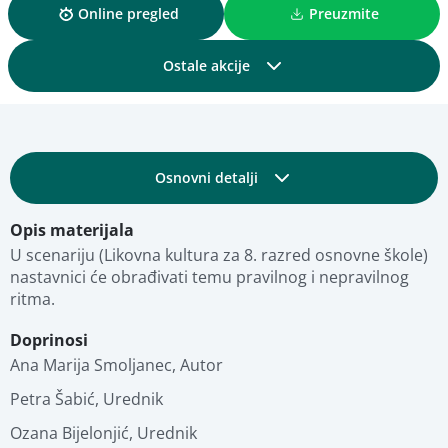
Online pregled
Preuzmite
Ostale akcije
Podijelite
Osnovni detalji
Dodajte u kolekciju
Opis materijala
Obrazovni i tehnički detalji
Dodajte u favorite
U scenariju (Likovna kultura za 8. razred osnovne škole) 
nastavnici će obrađivati temu pravilnog i nepravilnog 
ritma.
Fotografije
Pregled materijala
Doprinosi
Ana Marija Smoljanec
Stručna ocjena
,
Autor
Petra Šabić
,
Urednik
Povezani materijali
Ozana Bijelonjić
,
Urednik