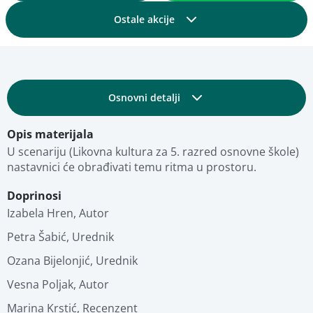
Ostale akcije
Podijelite
Osnovni detalji
Dodajte u kolekciju
Opis materijala
Obrazovni i tehnički detalji
Dodajte u favorite
U scenariju (Likovna kultura za 5. razred osnovne škole) 
nastavnici će obrađivati temu ritma u prostoru.
Fotografije
Pregled materijala
Doprinosi
Izabela Hren
,
Autor
Stručna ocjena
Petra Šabić
,
Urednik
Ozana Bijelonjić
,
Urednik
Povezani materijali
Vesna Poljak
,
Autor
Marina Krstić
,
Recenzent