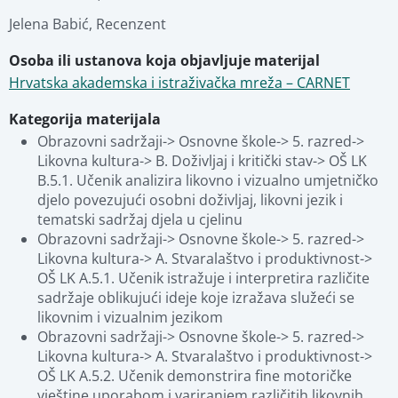
Jelena Babić
,
Recenzent
Osoba ili ustanova koja objavljuje materijal
Hrvatska akademska i istraživačka mreža – CARNET
Kategorija materijala
Obrazovni sadržaji-> Osnovne škole-> 5. razred-> 
Likovna kultura-> B. Doživljaj i kritički stav-> OŠ LK 
B.5.1. Učenik analizira likovno i vizualno umjetničko 
djelo povezujući osobni doživljaj, likovni jezik i 
tematski sadržaj djela u cjelinu
Obrazovni sadržaji-> Osnovne škole-> 5. razred-> 
Likovna kultura-> A. Stvaralaštvo i produktivnost-> 
OŠ LK A.5.1. Učenik istražuje i interpretira različite 
sadržaje oblikujući ideje koje izražava služeći se 
likovnim i vizualnim jezikom
Obrazovni sadržaji-> Osnovne škole-> 5. razred-> 
Likovna kultura-> A. Stvaralaštvo i produktivnost-> 
OŠ LK A.5.2. Učenik demonstrira fine motoričke 
vještine uporabom i variranjem različitih likovnih 