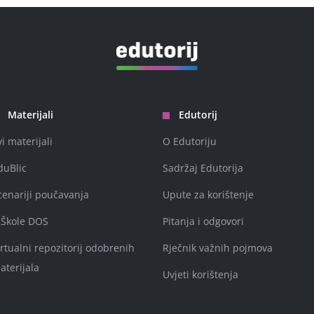
Materijali
Edutorij
vi materijali
O Edutoriju
duBlic
Sadržaj Edutorija
cenariji poučavanja
Upute za korištenje
-Škole DOS
Pitanja i odgovori
irtualni repozitorij odobrenih
Rječnik važnih pojmova
aterijala
Uvjeti korištenja