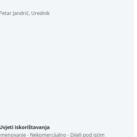
Petar Jandrić
,
Urednik
Uvjeti iskorištavanja
Imenovanje - Nekomercijalno - Dijeli pod istim 