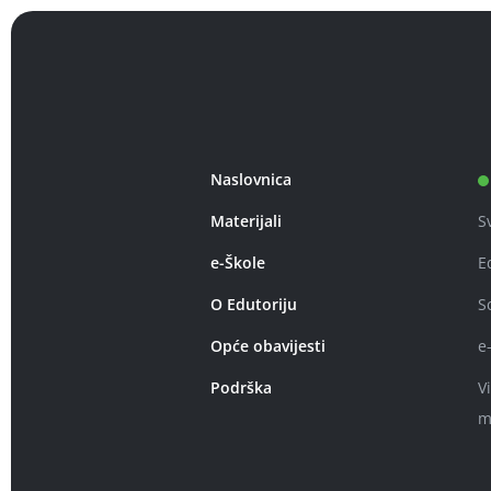
Naslovnica
Materijali
S
e-Škole
E
O Edutoriju
S
Opće obavijesti
e
Podrška
V
m