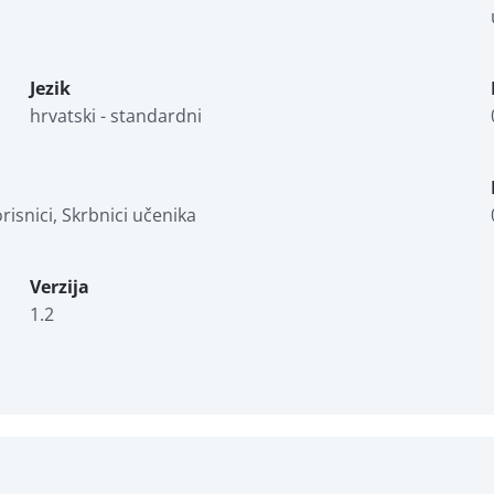
Jezik
hrvatski - standardni
korisnici, Skrbnici učenika
Verzija
1.2