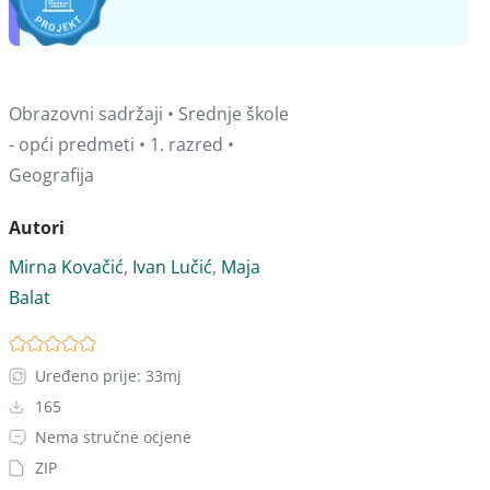
Obrazovni sadržaji • Srednje škole
- opći predmeti • 1. razred •
Geografija
Autori
Mirna Kovačić
,
Ivan Lučić
,
Maja
Balat
Uređeno prije: 33mj
165
Nema stručne ocjene
ZIP