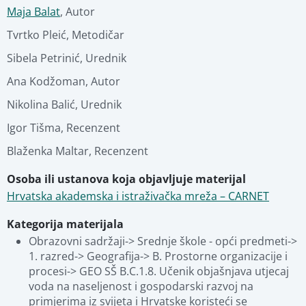
Maja Balat
,
Autor
Povezani materijali
Tvrtko Pleić
,
Metodičar
Sibela Petrinić
,
Urednik
Ana Kodžoman
,
Autor
Nikolina Balić
,
Urednik
Igor Tišma
,
Recenzent
Blaženka Maltar
,
Recenzent
Osoba ili ustanova koja objavljuje materijal
Hrvatska akademska i istraživačka mreža – CARNET
Kategorija materijala
Obrazovni sadržaji-> Srednje škole - opći predmeti-> 
1. razred-> Geografija-> B. Prostorne organizacije i 
procesi-> GEO SŠ B.C.1.8. Učenik objašnjava utjecaj 
voda na naseljenost i gospodarski razvoj na 
primjerima iz svijeta i Hrvatske koristeći se 