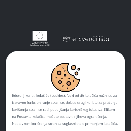
Edutorij koristi kolačiće (cookies). Neki od tih kolačića nužni su za
ispravno funkcioniranje stranice, dok se drugi koriste za praćenje
korištenja stranice radi poboljšanja korisničkog iskustva. Klikom
na Postavke kolačića možete postaviti njihova ograničenja.
Nastavkom korištenja stranica suglasni ste s primanjem kolačića.