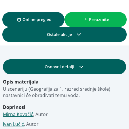
Online pregled
Preuzmite
Ostale akcije
Podijelite
Osnovni detalji
Dodajte u kolekciju
Opis materijala
Obrazovni i tehnički detalji
Dodajte u favorite
U scenariju (Geografija za 1. razred srednje škole) 
nastavnici će obrađivati temu voda.
Fotografije
Pregled materijala
Doprinosi
Mirna Kovačić
,
Autor
Stručna ocjena
Ivan Lučić
,
Autor