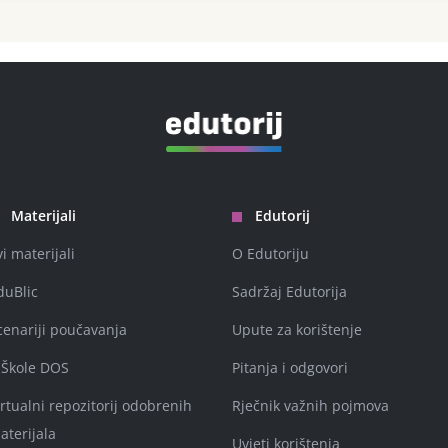
Materijali
Edutorij
vi materijali
O Edutoriju
duBlic
Sadržaj Edutorija
cenariji poučavanja
Upute za korištenje
-Škole DOS
Pitanja i odgovori
irtualni repozitorij odobrenih
Rječnik važnih pojmova
aterijala
Uvjeti korištenja