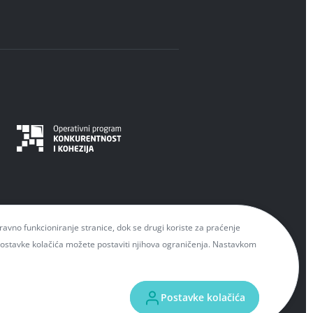
spravno funkcioniranje stranice, dok se drugi koriste za praćenje
 Postavke kolačića možete postaviti njihova ograničenja. Nastavkom
EU fondovima možete naći na mrežnim
ržaj ove mrežne stranice isključiva je
Postavke kolačića