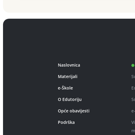
Naslovnica
Materijali
S
e-Škole
E
O Edutoriju
S
Opće obavijesti
e
Podrška
V
m