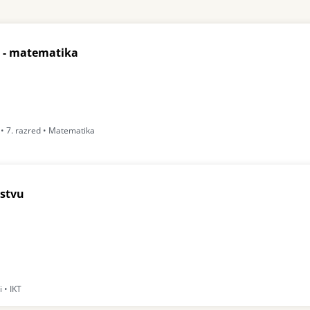
- matematika
 • 7. razred • Matematika
nstvu
 • IKT