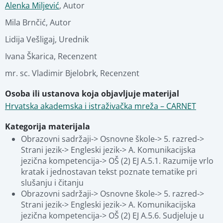
Povezani materijali
Alenka Miljević
,
Autor
Mila Brnčić
,
Autor
Lidija Vešligaj
,
Urednik
Ivana Škarica
,
Recenzent
mr. sc. Vladimir Bjelobrk
,
Recenzent
Osoba ili ustanova koja objavljuje materijal
Hrvatska akademska i istraživačka mreža – CARNET
Kategorija materijala
Obrazovni sadržaji-> Osnovne škole-> 5. razred-> 
Strani jezik-> Engleski jezik-> A. Komunikacijska 
jezična kompetencija-> OŠ (2) EJ A.5.1. Razumije vrlo 
kratak i jednostavan tekst poznate tematike pri 
slušanju i čitanju
Obrazovni sadržaji-> Osnovne škole-> 5. razred-> 
Strani jezik-> Engleski jezik-> A. Komunikacijska 
jezična kompetencija-> OŠ (2) EJ A.5.6. Sudjeluje u 