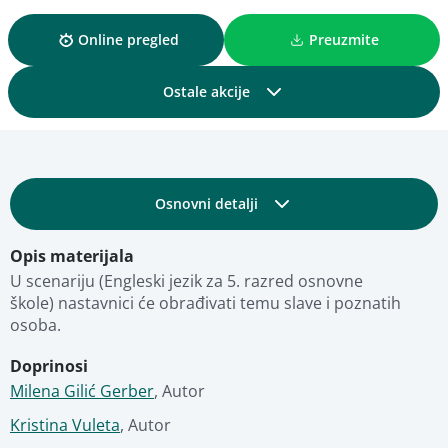
Online pregled
Preuzmite
Ostale akcije
Podijelite
Osnovni detalji
Dodajte u kolekciju
Opis materijala
Obrazovni i tehnički detalji
Dodajte u favorite
U scenariju (Engleski jezik za 5. razred osnovne 
škole) nastavnici će obrađivati temu slave i poznatih 
osoba.
Fotografije
Pregled materijala
Doprinosi
Milena Gilić Gerber
Stručna ocjena
,
Autor
Kristina Vuleta
,
Autor