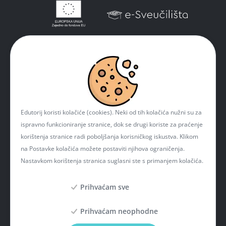
Edutorij koristi kolačiće (cookies). Neki od tih kolačića nužni su za
ispravno funkcioniranje stranice, dok se drugi koriste za praćenje
korištenja stranice radi poboljšanja korisničkog iskustva. Klikom
na Postavke kolačića možete postaviti njihova ograničenja.
Nastavkom korištenja stranica suglasni ste s primanjem kolačića.
Prihvaćam sve
Prihvaćam neophodne
Projekt je sufinancirala Europska unija iz Europskog fonda za regionalni razvoj. Više