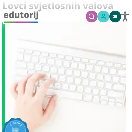
Lovci svjetlosnih valova