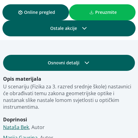
Online pregled
Preuzmite
Ostale akcije
Podijelite
Osnovni detalji
Dodajte u kolekciju
Opis materijala
Obrazovni i tehnički detalji
Dodajte u favorite
U scenariju (Fizika za 3. razred srednje škole) nastavnici 
će obrađivati temu zakona geometrijske optike i 
nastanak slike nastale lomom svjetlosti u optičkim 
Fotografije
Pregled materijala
instrumentima.
Doprinosi
Stručna ocjena
Nataša Bek
,
Autor
Marija Gaurina
,
Autor