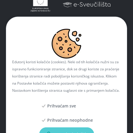
Edutorij koristi kolačiće (cookies). Neki od tih kolačića nužni su za
ispravno funkcioniranje stranice, dok se drugi koriste za praćenje
korištenja stranice radi poboljšanja korisničkog iskustva. Klikom
na Postavke kolačića možete postaviti njihova ograničenja.
Nastavkom korištenja stranica suglasni ste s primanjem kolačića.
Prihvaćam sve
Prihvaćam neophodne
Projekt je sufinancirala Europska unija iz Europskog fonda za regionalni razvoj. Više
informacija o EU fondovima možete naći na mrežnim stranicama Ministarstva