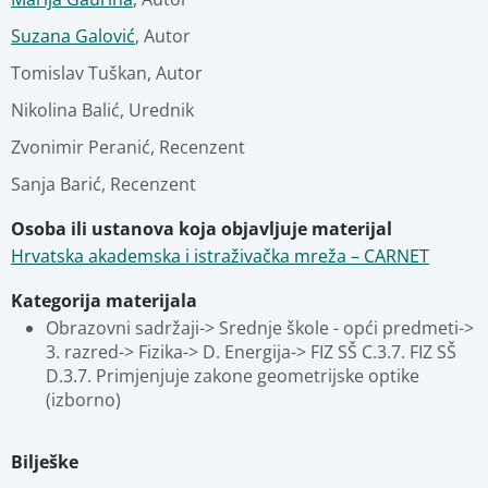
Povezani materijali
Suzana Galović
,
Autor
Tomislav Tuškan
,
Autor
Nikolina Balić
,
Urednik
Zvonimir Peranić
,
Recenzent
Sanja Barić
,
Recenzent
Osoba ili ustanova koja objavljuje materijal
Hrvatska akademska i istraživačka mreža – CARNET
Kategorija materijala
Obrazovni sadržaji-> Srednje škole - opći predmeti-> 
3. razred-> Fizika-> D. Energija-> FIZ SŠ C.3.7. FIZ SŠ 
D.3.7. Primjenjuje zakone geometrijske optike 
(izborno)
Bilješke