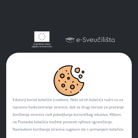
Edutorij koristi kolačiće (cookies). Neki od tih kolačića nužni su za
ispravno funkcioniranje stranice, dok se drugi koriste za praćenje
korištenja stranice radi poboljšanja korisničkog iskustva. Klikom
na Postavke kolačića možete postaviti njihova ograničenja.
Nastavkom korištenja stranica suglasni ste s primanjem kolačića.