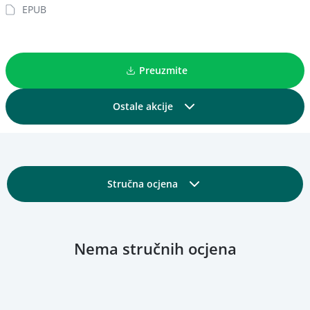
EPUB
Preuzmite
Ostale akcije
Podijelite
Stručna ocjena
Dodajte u kolekciju
Osnovni detalji
Dodajte u favorite
Nema stručnih ocjena
Obrazovni i tehnički detalji
Pregled materijala