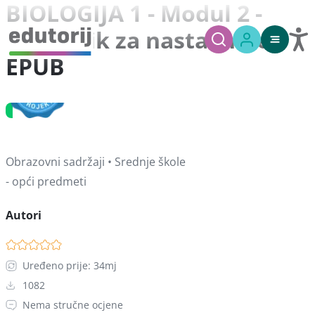
BIOLOGIJA 1 - Modul 2 -
Priručnik za nastavnike -
EPUB
Obrazovni sadržaji • Srednje škole
- opći predmeti
Autori
Uređeno prije: 34mj
1082
Nema stručne ocjene