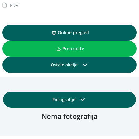
PDF
Online pregled
Preuzmite
Ostale akcije
Podijelite
Fotografije
Dodajte u kolekciju
Nema fotografija
Osnovni detalji
Dodajte u favorite
Obrazovni i tehnički detalji
Pregled materijala