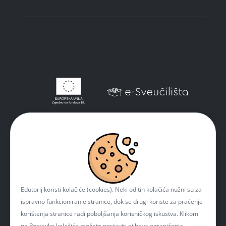
Edutorij koristi kolačiće (cookies). Neki od tih kolačića nužni su za
ispravno funkcioniranje stranice, dok se drugi koriste za praćenje
korištenja stranice radi poboljšanja korisničkog iskustva. Klikom
na Postavke kolačića možete postaviti njihova ograničenja.