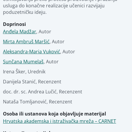
usluga do konačne realizacije učenici razvijaju 
Fotografije
Pregled materijala
poduzetničku ideju.
Doprinosi
Stručna ocjena
Anđela Madžar
,
Autor
Mirta Ambruš Maršić
,
Autor
Povezani materijali
Aleksandra-Maria Vuković
,
Autor
Sunčana Mumelaš
,
Autor
Irena Šker
,
Urednik
Danijela Stanić
,
Recenzent
doc. dr. sc. Andrea Lučić
,
Recenzent
Nataša Tomljanović
,
Recenzent
Osoba ili ustanova koja objavljuje materijal
Hrvatska akademska i istraživačka mreža – CARNET