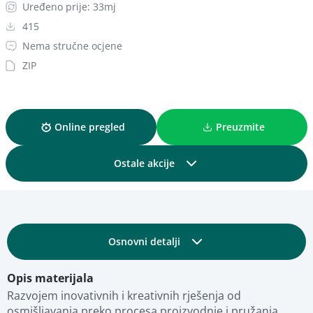
Uređeno prije: 33mj
415
Nema stručne ocjene
ZIP
Online pregled
Preuzmite
Ostale akcije
Podijelite
Osnovni detalji
Dodajte u kolekciju
Opis materijala
Obrazovni i tehnički detalji
Dodajte u favorite
Razvojem inovativnih i kreativnih rješenja od 
osmišljavanja preko procesa proizvodnje i pružanja 