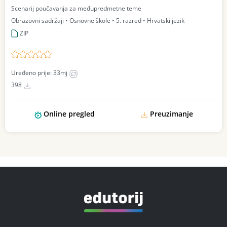
Scenarij poučavanja za međupredmetne teme
Obrazovni sadržaji • Osnovne škole • 5. razred • Hrvatski jezik
ZIP
Uređeno prije: 33mj
398
Online pregled
Preuzimanje