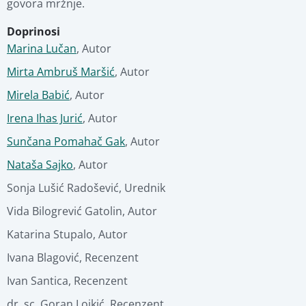
govora mržnje.
Doprinosi
Stručna ocjena
Marina Lučan
,
Autor
Mirta Ambruš Maršić
,
Autor
Povezani materijali
Mirela Babić
,
Autor
Irena Ihas Jurić
,
Autor
Sunčana Pomahač Gak
,
Autor
Nataša Sajko
,
Autor
Sonja Lušić Radošević
,
Urednik
Vida Bilogrević Gatolin
,
Autor
Katarina Stupalo
,
Autor
Ivana Blagović
,
Recenzent
Ivan Santica
,
Recenzent
dr. sc. Goran Lojkić
,
Recenzent