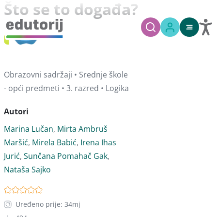
Što se to događa?
Obrazovni sadržaji • Srednje škole
- opći predmeti • 3. razred • Logika
Autori
Marina Lučan
,
Mirta Ambruš
Maršić
,
Mirela Babić
,
Irena Ihas
Jurić
,
Sunčana Pomahač Gak
,
Nataša Sajko
Uređeno prije: 34mj