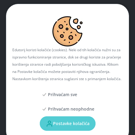
Edutorij koristi kolačiće (cookies). Neki od tih kolačića nužni su za
ispravno funkcioniranje stranice, dok se drugi koriste za praćenje
korištenja stranice radi poboljšanja korisničkog iskustva. Klikom
na Postavke kolačića možete postaviti njihova ograničenja.
Nastavkom korištenja stranica suglasni ste s primanjem kolačića.
Prihvaćam sve
Prihvaćam neophodne
Projekt je sufinancirala Europska unija iz Europskog fonda za regionalni razvoj. Više
informacija o EU fondovima možete naći na mrežnim stranicama Ministarstva
Postavke kolačića
regionalnoga razvoja i fondova Europske unije:
www.strukturnifondovi.hr
. Sadržaj
ove mrežne stranice isključiva je odgovornost Hrvatske akademske i istraživačke
mreže - CARNET.