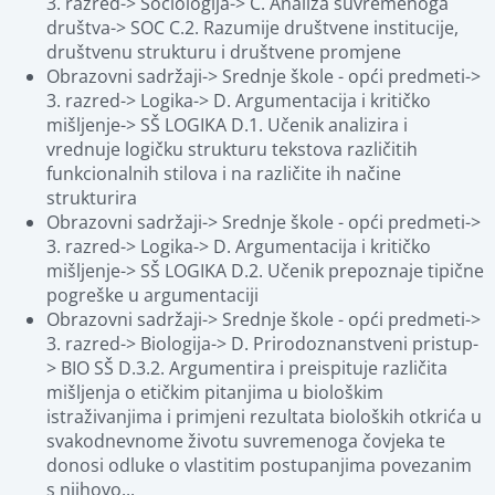
3. razred-> Sociologija-> C. Analiza suvremenoga 
društva-> SOC C.2. Razumije društvene institucije, 
društvenu strukturu i društvene promjene
Obrazovni sadržaji-> Srednje škole - opći predmeti-> 
3. razred-> Logika-> D. Argumentacija i kritičko 
mišljenje-> SŠ LOGIKA D.1. Učenik analizira i 
vrednuje logičku strukturu tekstova različitih 
funkcionalnih stilova i na različite ih načine 
strukturira
Obrazovni sadržaji-> Srednje škole - opći predmeti-> 
3. razred-> Logika-> D. Argumentacija i kritičko 
mišljenje-> SŠ LOGIKA D.2. Učenik prepoznaje tipične 
pogreške u argumentaciji
Obrazovni sadržaji-> Srednje škole - opći predmeti-> 
3. razred-> Biologija-> D. Prirodoznanstveni pristup-
> BIO SŠ D.3.2. Argumentira i preispituje različita 
mišljenja o etičkim pitanjima u biološkim 
istraživanjima i primjeni rezultata bioloških otkrića u 
svakodnevnome životu suvremenoga čovjeka te 
donosi odluke o vlastitim postupanjima povezanim 
s njihovo...