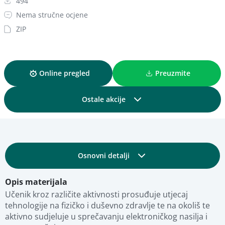
494
Nema stručne ocjene
ZIP
Online pregled
Preuzmite
Ostale akcije
Podijelite
Osnovni detalji
Dodajte u kolekciju
Opis materijala
Obrazovni i tehnički detalji
Dodajte u favorite
Učenik kroz različite aktivnosti prosuđuje utjecaj 
tehnologije na fizičko i duševno zdravlje te na okoliš te 
aktivno sudjeluje u sprečavanju elektroničkog nasilja i 
Fotografije
Pregled materijala