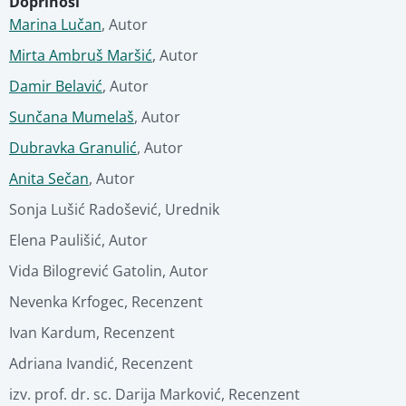
Doprinosi
Marina Lučan
Stručna ocjena
,
Autor
Mirta Ambruš Maršić
,
Autor
Povezani materijali
Damir Belavić
,
Autor
Sunčana Mumelaš
,
Autor
Dubravka Granulić
,
Autor
Anita Sečan
,
Autor
Sonja Lušić Radošević
,
Urednik
Elena Paulišić
,
Autor
Vida Bilogrević Gatolin
,
Autor
Nevenka Krfogec
,
Recenzent
Ivan Kardum
,
Recenzent
Adriana Ivandić
,
Recenzent
izv. prof. dr. sc. Darija Marković
,
Recenzent