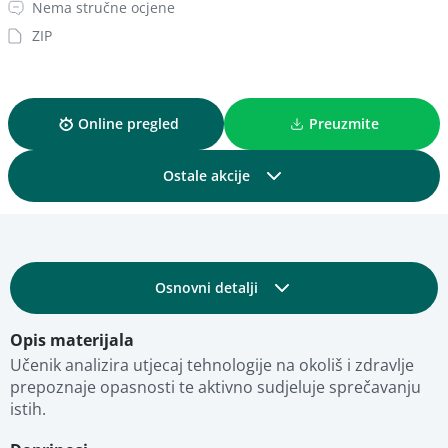
Nema stručne ocjene
ZIP
Online pregled
Preuzmite
Ostale akcije
Podijelite
Osnovni detalji
Dodajte u kolekciju
Opis materijala
Obrazovni i tehnički detalji
Dodajte u favorite
Učenik analizira utjecaj tehnologije na okoliš i zdravlje  
prepoznaje opasnosti te aktivno sudjeluje sprečavanju 
istih.
Fotografije
Pregled materijala