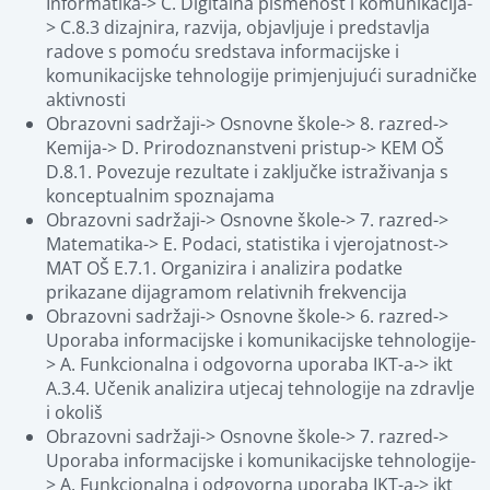
Informatika-> C. Digitalna pismenost i komunikacija-
> C.8.3 dizajnira, razvija, objavljuje i predstavlja 
radove s pomoću sredstava informacijske i 
komunikacijske tehnologije primjenjujući suradničke 
aktivnosti
Obrazovni sadržaji-> Osnovne škole-> 8. razred-> 
Kemija-> D. Prirodoznanstveni pristup-> KEM OŠ 
D.8.1. Povezuje rezultate i zaključke istraživanja s 
konceptualnim spoznajama
Obrazovni sadržaji-> Osnovne škole-> 7. razred-> 
Matematika-> E. Podaci, statistika i vjerojatnost-> 
MAT OŠ E.7.1. Organizira i analizira podatke 
prikazane dijagramom relativnih frekvencija
Obrazovni sadržaji-> Osnovne škole-> 6. razred-> 
Uporaba informacijske i komunikacijske tehnologije-
> A. Funkcionalna i odgovorna uporaba IKT-a-> ikt 
A.3.4. Učenik analizira utjecaj tehnologije na zdravlje 
i okoliš
Obrazovni sadržaji-> Osnovne škole-> 7. razred-> 
Uporaba informacijske i komunikacijske tehnologije-
> A. Funkcionalna i odgovorna uporaba IKT-a-> ikt 