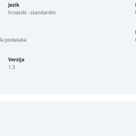
Jezik
hrvatski - standardni
ađa podataka
Verzija
1.3