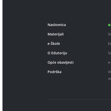
Naslovnica
Materijali
S
e-Škole
E
O Edutoriju
S
Opće obavijesti
e
Podrška
V
m