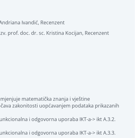
Andriana Ivandić
,
Recenzent
izv. prof. doc. dr. sc. Kristina Kocijan
,
Recenzent
imjenjuje matematička znanja i vještine
očava zakonitosti uopćavanjem podataka prikazanih 
nkcionalna i odgovorna uporaba IKT-a-> ikt A.3.2. 
nkcionalna i odgovorna uporaba IKT-a-> ikt A.3.3. 