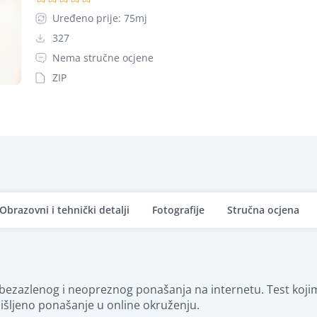
Uređeno prije: 75mj
327
Nema stručne ocjene
ZIP
Obrazovni i tehnički detalji
Fotografije
Stručna ocjena
a bezazlenog i neopreznog ponašanja na internetu. Test koj
išljeno ponašanje u online okruženju.