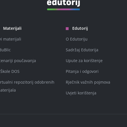
Materijali
Edutorij
vi materijali
O Edutoriju
duBlic
Sadržaj Edutorija
cenariji poučavanja
Upute za korištenje
-Škole DOS
Pitanja i odgovori
irtualni repozitorij odobrenih
Rječnik važnih pojmova
aterijala
Uvjeti korištenja