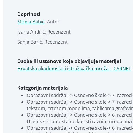
Doprinosi
Mirela Babić
,
Autor
Ivana Andrić
,
Recenzent
Sanja Barić
,
Recenzent
Osoba ili ustanova koja objavljuje materijal
Hrvatska akademska i istraživačka mreža – CARNET
Kategorija materijala
Obrazovni sadržaji-> Osnovne škole-> 7. razred
Obrazovni sadržaji-> Osnovne škole-> 7. razred
tekstom, crtežom modelima, tablicama grafov
Obrazovni sadržaji-> Osnovne škole-> 6. razred-
Učenik se samostalno koristi raznim uređajima
Obrazovni sadržaji-> Osnovne škole-> 6. razred-