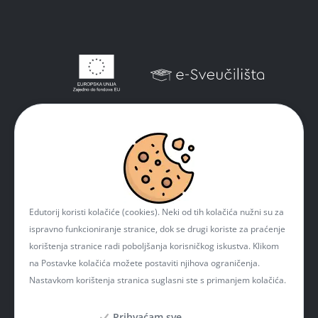
Edutorij koristi kolačiće (cookies). Neki od tih kolačića nužni su za
ispravno funkcioniranje stranice, dok se drugi koriste za praćenje
korištenja stranice radi poboljšanja korisničkog iskustva. Klikom
na Postavke kolačića možete postaviti njihova ograničenja.
Nastavkom korištenja stranica suglasni ste s primanjem kolačića.
Prihvaćam sve