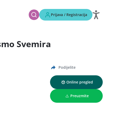
Prijava / Registracija
o smo Svemira
Podijelite
Online pregled
Preuzmite