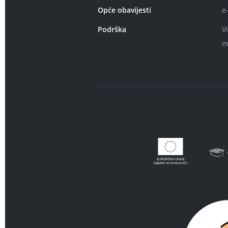
Opće obavijesti
e
Podrška
V
m