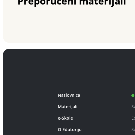
Preporučeni materijali
Naslovnica
Materijali
S
e-Škole
E
O Edutoriju
S