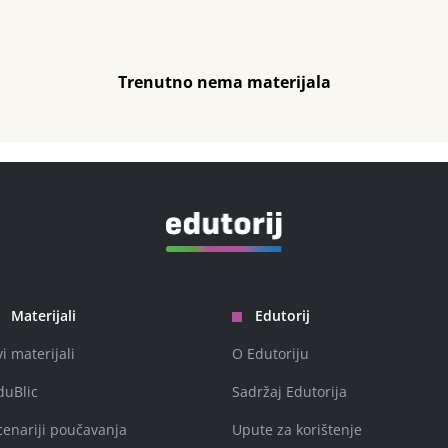
Trenutno nema materijala
Materijali
Edutorij
vi materijali
O Edutoriju
duBlic
Sadržaj Edutorija
cenariji poučavanja
Upute za korištenje