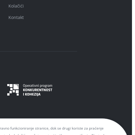
Kolačići
Kontakt
spravno funkcioniranje stranice, dok se drugi koriste za praćenje