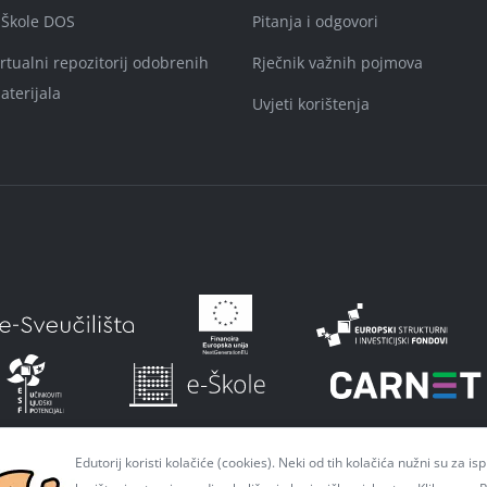
-Škole DOS
Pitanja i odgovori
irtualni repozitorij odobrenih
Rječnik važnih pojmova
aterijala
Uvjeti korištenja
Edutorij koristi kolačiće (cookies). Neki od tih kolačića nužni su za i