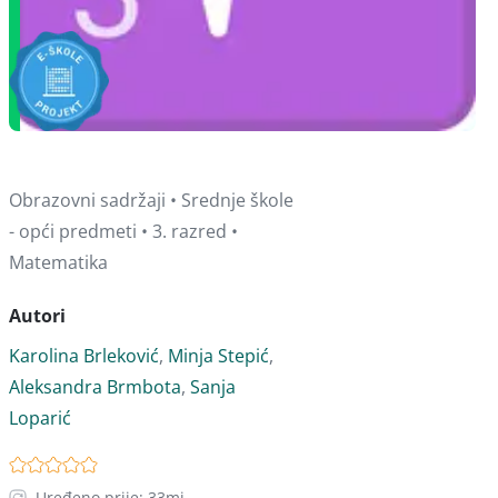
Obrazovni sadržaji • Srednje škole
- opći predmeti • 3. razred •
Matematika
Autori
Karolina Brleković
,
Minja Stepić
,
Aleksandra Brmbota
,
Sanja
Loparić
Uređeno prije: 33mj