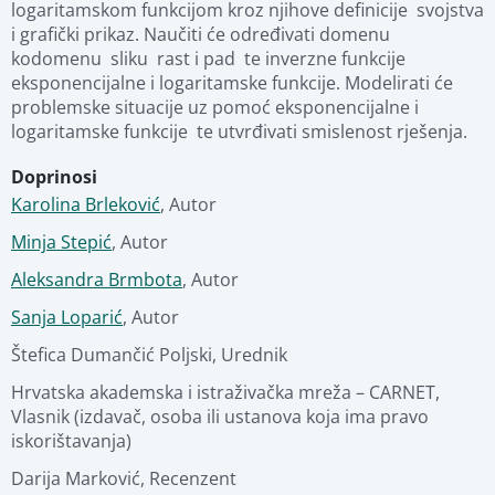
logaritamskom funkcijom kroz njihove definicije  svojstva 
Fotografije
Pregled materijala
i grafički prikaz. Naučiti će određivati domenu  
kodomenu  sliku  rast i pad  te inverzne funkcije 
eksponencijalne i logaritamske funkcije. Modelirati će 
Stručna ocjena
problemske situacije uz pomoć eksponencijalne i 
logaritamske funkcije  te utvrđivati smislenost rješenja.
Povezani materijali
Doprinosi
Karolina Brleković
,
Autor
Minja Stepić
,
Autor
Aleksandra Brmbota
,
Autor
Sanja Loparić
,
Autor
Štefica Dumančić Poljski
,
Urednik
Hrvatska akademska i istraživačka mreža – CARNET
,
Vlasnik (izdavač, osoba ili ustanova koja ima pravo 
iskorištavanja)
Darija Marković
,
Recenzent