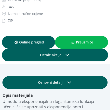
345
Nema stručne ocjene
ZIP
Online pregled
Preuzmite
Ostale akcije
Podijelite
Osnovni detalji
Dodajte u kolekciju
Opis materijala
Obrazovni i tehnički detalji
Dodajte u favorite
U modulu eksponencijalna i logaritamska funkcija 
učenici će se upoznati s eksponencijalnom i 