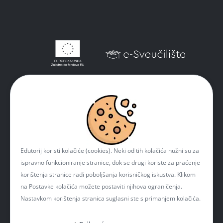
Edutorij koristi kolačiće (cookies). Neki od tih kolačića nužni su za
ispravno funkcioniranje stranice, dok se drugi koriste za praćenje
korištenja stranice radi poboljšanja korisničkog iskustva. Klikom
na Postavke kolačića možete postaviti njihova ograničenja.
Nastavkom korištenja stranica suglasni ste s primanjem kolačića.