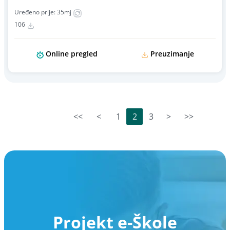
Uređeno prije: 35mj
106
Online pregled
Preuzimanje
<<
<
1
2
3
>
>>
Projekt e-Škole