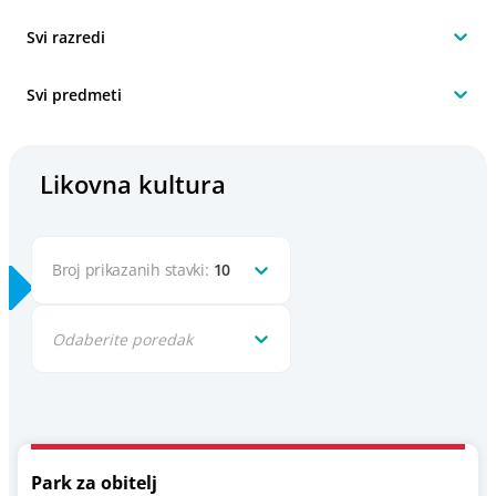
Svi razredi
Svi predmeti
Likovna kultura
Broj prikazanih stavki:
10
Odaberite poredak
Park za obitelj