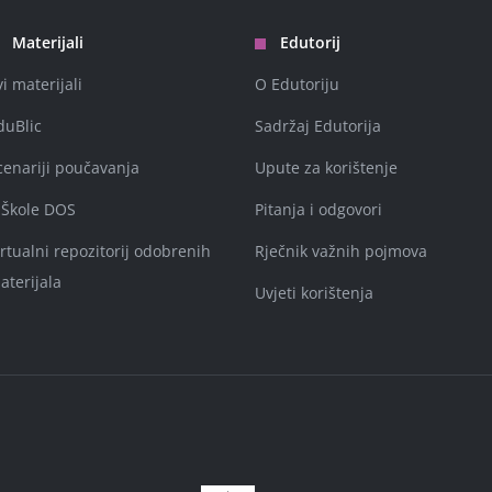
Materijali
Edutorij
vi materijali
O Edutoriju
duBlic
Sadržaj Edutorija
cenariji poučavanja
Upute za korištenje
-Škole DOS
Pitanja i odgovori
irtualni repozitorij odobrenih
Rječnik važnih pojmova
aterijala
Uvjeti korištenja