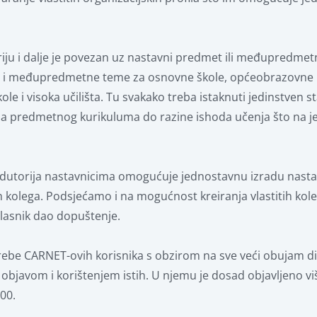
riju i dalje je povezan uz nastavni predmet ili međupredmet
e i međupredmetne teme za osnovne škole, općeobrazovne
e i visoka učilišta. Tu svakako treba istaknuti jedinstven st
za predmetnog kurikuluma do razine ishoda učenja što na je
ja Edutorija nastavnicima omogućuje jednostavnu izradu nast
kolega. Podsjećamo i na mogućnost kreiranja vlastitih kolek
 vlasnik dao dopuštenje.
rebe CARNET-ovih korisnika s obzirom na sve veći obujam dig
bjavom i korištenjem istih. U njemu je dosad objavljeno viš
00.