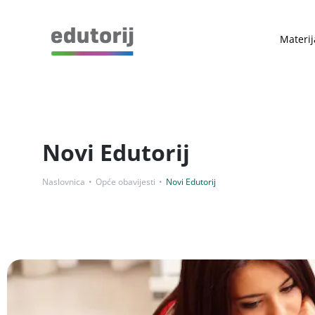
Materij
Novi Edutorij
Naslovnica
Opće obavijesti
Novi Edutorij