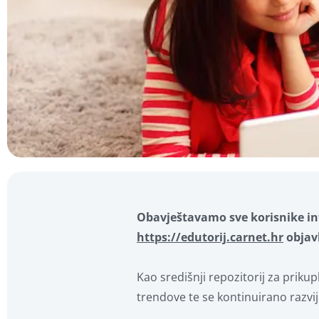
Obavještavamo sve korisnike inf
https://edutorij.carnet.hr
objavl
Kao središnji repozitorij za priku
trendove te se kontinuirano razvij