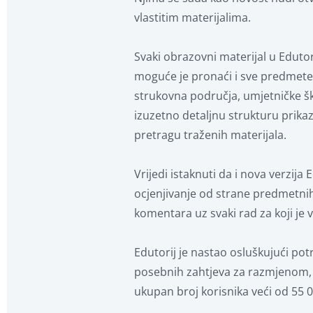
vlastitim materijalima.
Svaki obrazovni materijal u Eduto
moguće je pronaći i sve predmet
strukovna područja, umjetničke škol
izuzetno detaljnu strukturu prika
pretragu traženih materijala.
Vrijedi istaknuti da i nova verzi
ocjenjivanje od strane predmetnih 
komentara uz svaki rad za koji je
Edutorij je nastao osluškujući pot
posebnih zahtjeva za razmjenom, o
ukupan broj korisnika veći od 55 0