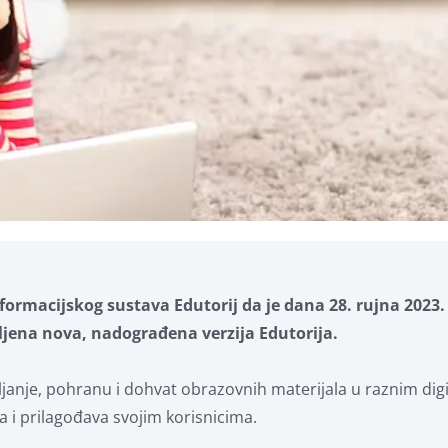
ormacijskog sustava Edutorij da je dana 28. rujna 2023.
jena nova, nadograđena verzija Edutorija.
pljanje, pohranu i dohvat obrazovnih materijala u raznim dig
a i prilagođava svojim korisnicima.