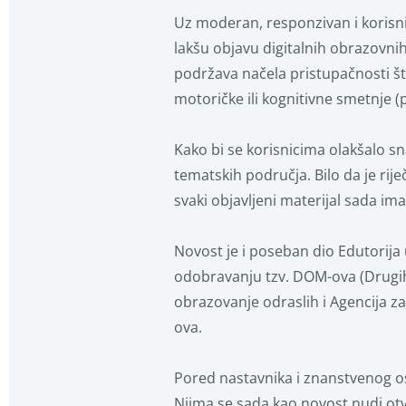
Uz moderan, responzivan i korisni
lakšu objavu digitalnih obrazovnih
podržava načela pristupačnosti što 
motoričke ili kognitivne smetnje (p
Kako bi se korisnicima olakšalo s
tematskih područja. Bilo da je rij
svaki objavljeni materijal sada im
Novost je i poseban dio Edutorija 
odobravanju tzv. DOM-ova (Drugih 
obrazovanje odraslih i Agencija z
ova.
Pored nastavnika i znanstvenog oso
Njima se sada kao novost nudi otva