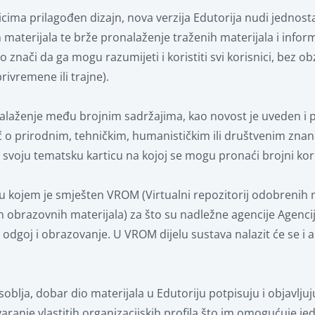
cima prilagođen dizajn, nova verzija Edutorija nudi jednost
 materijala te brže pronalaženje traženih materijala i inform
znači da ga mogu razumijeti i koristiti svi korisnici, bez ob
rivremene ili trajne).
nalaženje među brojnim sadržajima, kao novost je uveden i p
eč o prirodnim, tehničkim, humanističkim ili društvenim znano
a svoju tematsku karticu na kojoj se mogu pronaći brojni kor
u kojem je smješten VROM (Virtualni repozitorij odobrenih ma
obrazovnih materijala) za što su nadležne agencije Agenci
a odgoj i obrazovanje. U VROM dijelu sustava nalazit će se 
blja, dobar dio materijala u Edutoriju potpisuju i objavljuju 
ranje vlastitih organizacijskih profila što im omogućuje jed