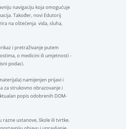
avniju navigaciju koja omogućuje
acija. Također, novi Edutorij
zira na oštećenja vida, sluha,
rikaz i pretraživanje putem
stima, o medicini ili umjetnosti -
isni podaci.
terijala) namijenjen prijavi i
ja za strukovno obrazovanje i
i aktualan popis odobrenih DOM-
razne ustanove, škole ili tvrtke.
nostavniju objavu i upravljanje