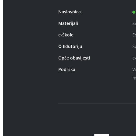
Naslovnica
Materijali
S
e-Škole
E
O Edutoriju
S
Opće obavijesti
e
Podrška
V
m