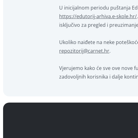
U inicijalnom periodu puštanja Edu
https://edutorij-arhiva.e-skole.hr/
isključivo za pregled i preuzimanje
Ukoliko naiđete na neke poteškoće
repozitorij@carnet.hr
.
Vjerujemo kako će sve ove nove fun
zadovoljnih korisnika i dalje kon