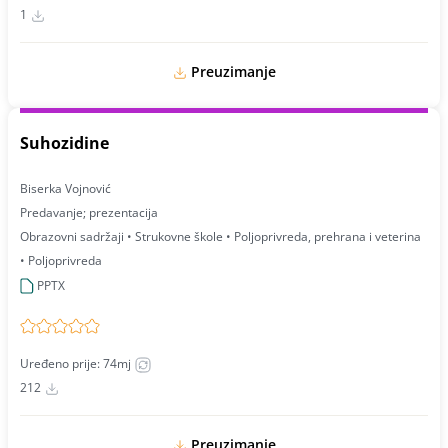
1
Preuzimanje
Suhozidine
Biserka Vojnović
Predavanje; prezentacija
Obrazovni sadržaji • Strukovne škole • Poljoprivreda, prehrana i veterina
• Poljoprivreda
PPTX
Uređeno prije: 74mj
212
Preuzimanje