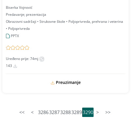
Biserka Vojnović
Predavanje; prezentacija
Obrazovni sadržaji • Strukovne škole • Poljoprivreda, prehrana i veterina
• Poljoprivreda
PPTX
Uređeno prije: 74mj
143
Preuzimanje
<<
<
3286
3287
3288
3289
3290
>
>>