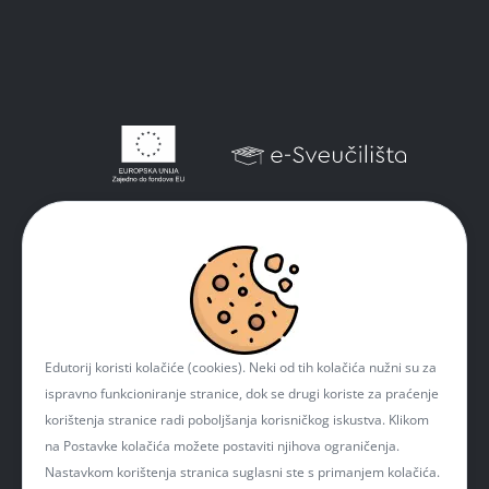
Edutorij koristi kolačiće (cookies). Neki od tih kolačića nužni su za
ispravno funkcioniranje stranice, dok se drugi koriste za praćenje
korištenja stranice radi poboljšanja korisničkog iskustva. Klikom
na Postavke kolačića možete postaviti njihova ograničenja.
Nastavkom korištenja stranica suglasni ste s primanjem kolačića.