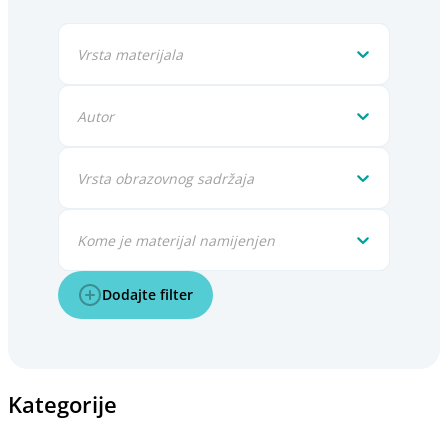
Vrsta materijala
Autor
Vrsta obrazovnog sadržaja
Kome je materijal namijenjen
Dodajte filter
Kategorije