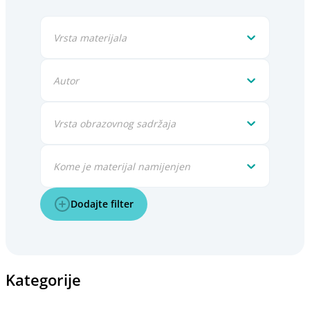
Vrsta materijala
Autor
Vrsta obrazovnog sadržaja
Kome je materijal namijenjen
Dodajte filter
Kategorije